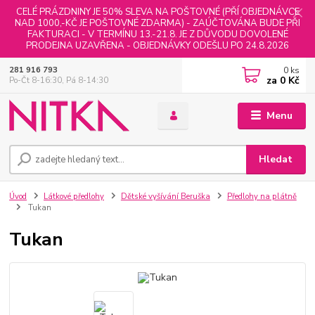
CELÉ PRÁZDNINY JE 50% SLEVA NA POŠTOVNÉ (PŘÍ OBJEDNÁVCE
NAD 1000,-KČ JE POŠTOVNÉ ZDARMA) - ZAÚČTOVÁNA BUDE PŘI
FAKTURACI - V TERMÍNU 13.-21.8. JE Z DŮVODU DOVOLENÉ
PRODEJNA UZAVŘENA - OBJEDNÁVKY ODEŠLU PO 24.8.2026
0
ks
281 916 793
za
0 Kč
Po-Čt 8-16:30, Pá 8-14:30
Menu
Hledat
Úvod
Látkové předlohy
Dětské vyšívání Beruška
Předlohy na plátně
Tukan
Tukan