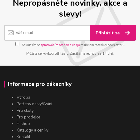
Nepropásněte novinky, akce a
slevy!
Přihlásit se
Souhlasím se
zpracováním osobních údajů
za účelem rozesílky newsletteru.
Můžete se kdykoli odhlásit. Zasíláme jednou za 14 dní.
Informace pro zákazníky
Výroba
Potřeby na vyšívání
Pro školy
Pro prodejce
E-shop
Katalogy a ceníky
Kontakt