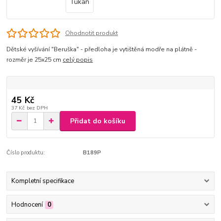
Ohodnotit produkt
Dětské vyšívání "Beruška" - předloha je vytištěná modře na plátně -
rozměr je 25x25 cm
celý popis
45 Kč
37 Kč
bez DPH
Přidat do košíku
Číslo produktu:
B189P
Kompletní specifikace
Hodnocení
0