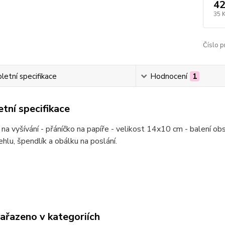
42
35 
Číslo p
etní specifikace
Hodnocení
1
tní specifikace
na vyšívání - přáníčko na papíře - velikost 14x10 cm - balení ob
jehlu, špendlík a obálku na poslání.
zařazeno v kategoriích