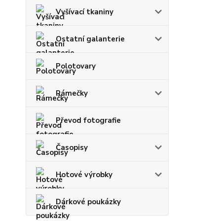
Vyšívací tkaniny
Ostatní galanterie
Polotovary
Rámečky
Převod fotografie
Časopisy
Hotové výrobky
Dárkové poukázky