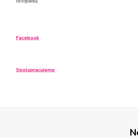
listopadu).
Facebook
Spolupracujeme
N