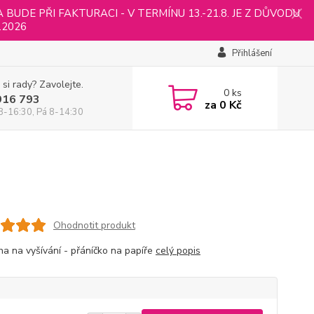
UDE PŘI FAKTURACI - V TERMÍNU 13.-21.8. JE Z DŮVODU
.2026
Přihlášení
 si rady? Zavolejte.
0
ks
916 793
za
0 Kč
8-16:30, Pá 8-14:30
Ohodnotit produkt
ha na vyšívání - přáníčko na papíře
celý popis