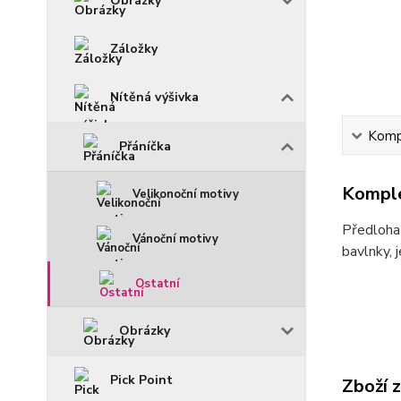
Obrázky
Záložky
Nítěná výšivka
Kompl
Přáníčka
Komple
Velikonoční motivy
Předloha 
Vánoční motivy
bavlnky, 
Ostatní
Obrázky
Pick Point
Zboží 