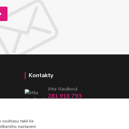
Kontakty
Jitka Vlasáková
281 916 793
Po-Čt 8-16:30, Pá 8-14:30
nitka@nitka.cz
 souhlasu také ke
blíbeného nastavení