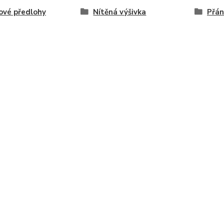
ové předlohy
Nítěná výšivka
Přán