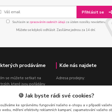
Přihlásit se
Souhlasím se
zpracováním osobních údajů
za účelem rozesílky newsletteru.
Můžete se kdykoli odhlásit. Zasíláme jednou za 14 dní.
 kterých prodáváme
Kde nás najdete
žím se můžete setkat na
Adresa prodejny:
 trzích, které jsou pořádány
Praha 9, Sokolovská 276/1605
oka.
🍪 Jak byste rádi své cookies?
v blízkosti stanice Metra B -
Českomoravská
používáme ke správnému fungování našeho e-shopu a v případě vašeho
k o webu, měření efektivity reklamních kampaní, zapamatování vašeho o