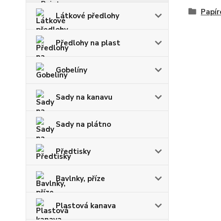
Papír
Látkové předlohy
Předlohy na plast
Gobelíny
Sady na kanavu
Sady na plátno
Předtisky
Bavlnky, příze
Plastová kanava