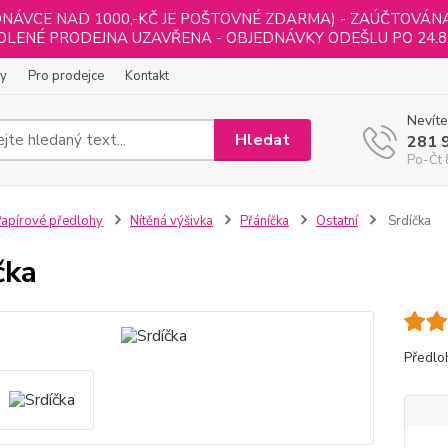
NÁVCE NAD 1000,-KČ JE POŠTOVNÉ ZDARMA) - ZAÚČTOVÁNA B
LENÉ PRODEJNA UZAVŘENA - OBJEDNÁVKY ODEŠLU PO 24.8
ly
Pro prodejce
Kontakt
Nevíte
Hledat
281 
Po-Čt 
apírové předlohy
Nítěná výšivka
Přáníčka
Ostatní
Srdíčka
čka
Předlo