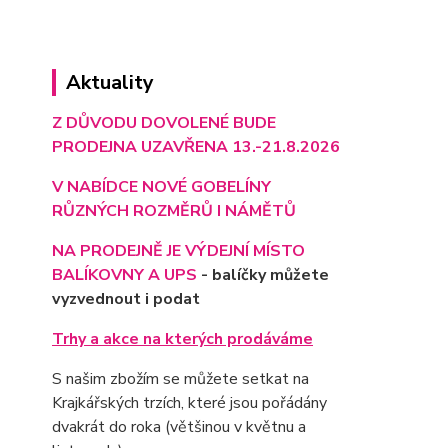
Aktuality
Z DŮVODU DOVOLENÉ BUDE
PRODEJNA UZAVŘENA 13.-21.8.2026
V NABÍDCE NOVÉ GOBELÍNY
RŮZNÝCH ROZMĚRŮ I NÁMĚTŮ
NA PRODEJNĚ JE VÝD
EJNÍ MÍSTO
BALÍKOVNY A UPS
- balíčky můžete
vyzvednout i podat
Trhy a akce na kterých prodáváme
S našim zbožím se můžete setkat na
Krajkářských trzích, které jsou pořádány
dvakrát do roka (většinou v květnu a