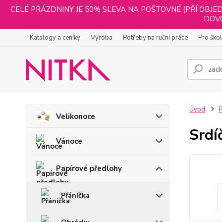
CELÉ PRÁZDNINY JE 50% SLEVA NA POŠTOVNÉ (PŘÍ OBJED
DOVO
Katalogy a ceníky
Výroba
Potřeby na ruční práce
Pro ško
Úvod
P
Velikonoce
Srdí
Vánoce
Papírové předlohy
Přáníčka