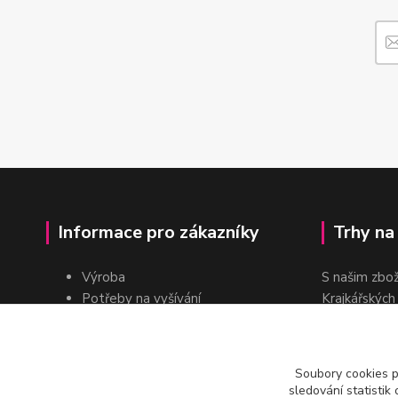
Informace pro zákazníky
Trhy na
Výroba
S našim zbo
Potřeby na vyšívání
Krajkářských
Pro školy
dvakrát do r
Pro prodejce
E-shop
Soubory cookies 
Katalogy a ceníky
sledování statisti