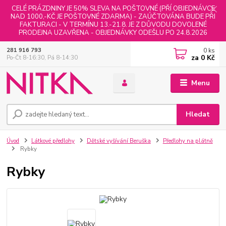
CELÉ PRÁZDNINY JE 50% SLEVA NA POŠTOVNÉ (PŘÍ OBJEDNÁVCE
NAD 1000,-KČ JE POŠTOVNÉ ZDARMA) - ZAÚČTOVÁNA BUDE PŘI
FAKTURACI - V TERMÍNU 13.-21.8. JE Z DŮVODU DOVOLENÉ
PRODEJNA UZAVŘENA - OBJEDNÁVKY ODEŠLU PO 24.8.2026
0
ks
281 916 793
za
0 Kč
Po-Čt 8-16:30, Pá 8-14:30
Menu
Hledat
Úvod
Látkové předlohy
Dětské vyšívání Beruška
Předlohy na plátně
Rybky
Rybky