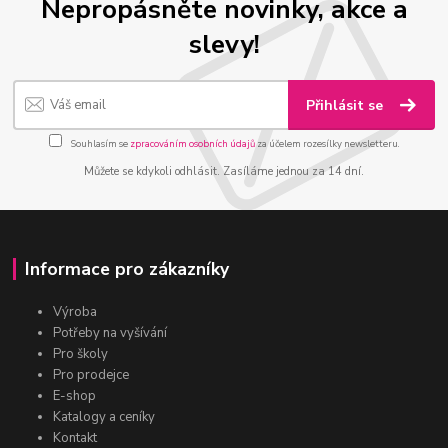
Nepropásněte novinky, akce a
slevy!
Přihlásit se
Souhlasím se
zpracováním osobních údajů
za účelem rozesílky newsletteru.
Můžete se kdykoli odhlásit. Zasíláme jednou za 14 dní.
Informace pro zákazníky
Výroba
Potřeby na vyšívání
Pro školy
Pro prodejce
E-shop
Katalogy a ceníky
Kontakt