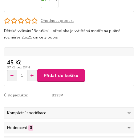
Ohodnotit produkt
Dětské vyšívání "Beruška" - předloha je vytištěná modře na plátně -
rozměr je 25x25 cm
celý popis
45 Kč
37 Kč
bez DPH
Přidat do košíku
Číslo produktu:
B193P
Kompletní specifikace
Hodnocení
0