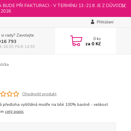
UDE PŘI FAKTURACI - V TERMÍNU 13.-21.8. JE Z DŮVODU
.2026
Přihlášení
 si rady? Zavolejte.
0
ks
916 793
za
0 Kč
8-16:30, Pá 8-14:30
žička
Ohodnotit produkt
á předloha vytištěná modře na bílé 100% bavlně - velikost
cm
celý popis