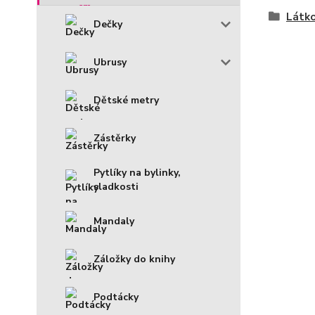
Látko
Dečky
Ubrusy
Dětské metry
Zástěrky
Pytlíky na bylinky,
sladkosti
Mandaly
Záložky do knihy
Podtácky