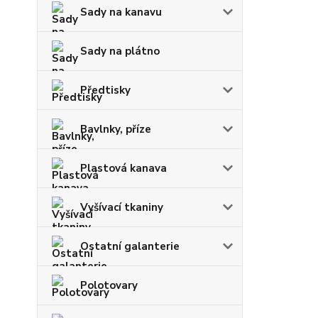
Sady na kanavu
Sady na plátno
Předtisky
Bavlnky, příze
Plastová kanava
Vyšívací tkaniny
Ostatní galanterie
Polotovary