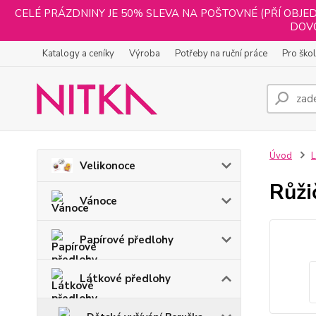
CELÉ PRÁZDNINY JE 50% SLEVA NA POŠTOVNÉ (PŘÍ OBJED
DOVO
Katalogy a ceníky
Výroba
Potřeby na ruční práce
Pro ško
Úvod
L
Velikonoce
Růži
Vánoce
Papírové předlohy
Látkové předlohy