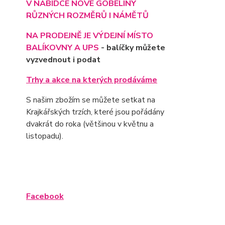
V NABÍDCE NOVÉ GOBELÍNY
RŮZNÝCH ROZMĚRŮ I NÁMĚTŮ
NA PRODEJNĚ JE VÝD
EJNÍ MÍSTO
BALÍKOVNY A UPS
- balíčky můžete
vyzvednout i podat
Trhy a akce na kterých prodáváme
S našim zbožím se můžete setkat na
Krajkářských trzích, které jsou pořádány
dvakrát do roka (většinou v květnu a
listopadu).
Facebook