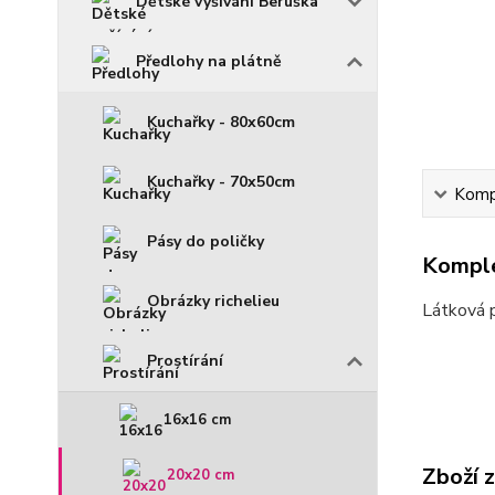
Dětské vyšívání Beruška
Předlohy na plátně
Kuchařky - 80x60cm
Kuchařky - 70x50cm
Kompl
Pásy do poličky
Komple
Obrázky richelieu
Látková 
Prostírání
16x16 cm
Zboží 
20x20 cm