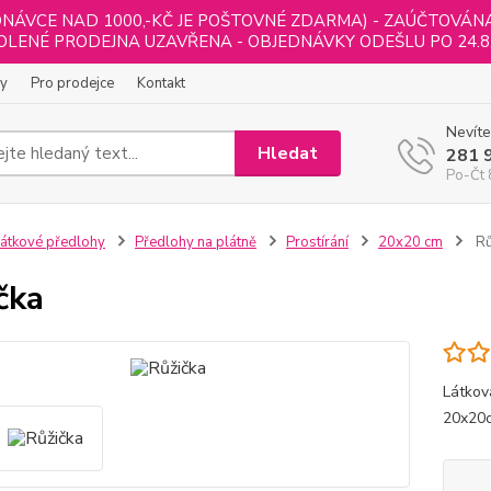
NÁVCE NAD 1000,-KČ JE POŠTOVNÉ ZDARMA) - ZAÚČTOVÁNA B
LENÉ PRODEJNA UZAVŘENA - OBJEDNÁVKY ODEŠLU PO 24.8
ly
Pro prodejce
Kontakt
Nevíte
Hledat
281 
Po-Čt 
átkové předlohy
Předlohy na plátně
Prostírání
20x20 cm
Rů
čka
Látkov
20x20