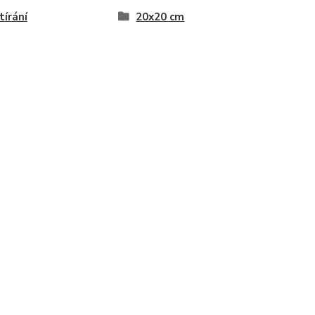
tírání
20x20 cm