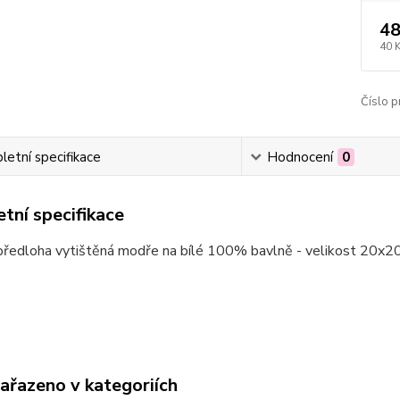
48
40 
Číslo p
etní specifikace
Hodnocení
0
tní specifikace
předloha vytištěná modře na bílé 100% bavlně - velikost 20x
zařazeno v kategoriích