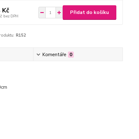
 Kč
Přidat do košíku
Kč
bez DPH
roduktu:
R152
Komentáře
0
20cm