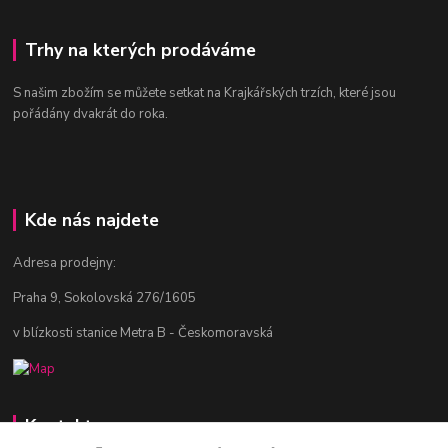
Trhy na kterých prodáváme
S našim zbožím se můžete setkat na Krajkářských trzích, které jsou
pořádány dvakrát do roka.
Kde nás najdete
Adresa prodejny:
Praha 9, Sokolovská 276/1605
v blízkosti stanice Metra B - Českomoravská
Kontakty