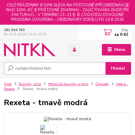
CELÉ PRÁZDNINY JE 50% SLEVA NA POŠTOVNÉ (PŘÍ OBJEDNÁVCE
NAD 1000,-KČ JE POŠTOVNÉ ZDARMA) - ZAÚČTOVÁNA BUDE PŘI
FAKTURACI - V TERMÍNU 13.-21.8. JE Z DŮVODU DOVOLENÉ
PRODEJNA UZAVŘENA - OBJEDNÁVKY ODEŠLU PO 24.8.2026
0
ks
281 916 793
za
0 Kč
Po-Čt 8-16:30, Pá 8-14:30
Menu
Hledat
Úvod
Bavlnky, příze
Metalické bavlnky a příze
Doprodej
Hedva -
Rexeta
Rexeta - tmavě modrá
Rexeta - tmavě modrá