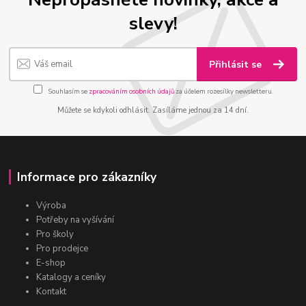
slevy!
Přihlásit se
Souhlasím se
zpracováním osobních údajů
za účelem rozesílky newsletteru.
Můžete se kdykoli odhlásit. Zasíláme jednou za 14 dní.
Informace pro zákazníky
Výroba
Potřeby na vyšívání
Pro školy
Pro prodejce
E-shop
Katalogy a ceníky
Kontakt