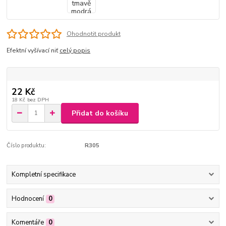
Ohodnotit produkt
Efektní vyšívací niť
celý popis
22 Kč
18 Kč
bez DPH
Přidat do košíku
Číslo produktu:
R305
Kompletní specifikace
Hodnocení
0
Komentáře
0