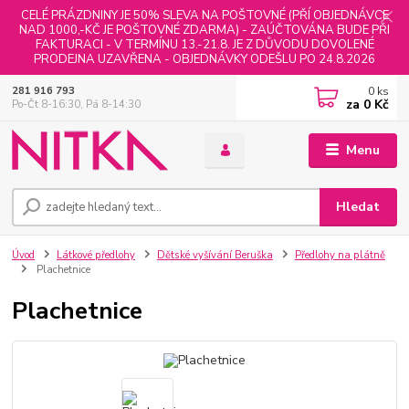
CELÉ PRÁZDNINY JE 50% SLEVA NA POŠTOVNÉ (PŘÍ OBJEDNÁVCE
NAD 1000,-KČ JE POŠTOVNÉ ZDARMA) - ZAÚČTOVÁNA BUDE PŘI
FAKTURACI - V TERMÍNU 13.-21.8. JE Z DŮVODU DOVOLENÉ
PRODEJNA UZAVŘENA - OBJEDNÁVKY ODEŠLU PO 24.8.2026
0
ks
281 916 793
za
0 Kč
Po-Čt 8-16:30, Pá 8-14:30
Menu
Hledat
Úvod
Látkové předlohy
Dětské vyšívání Beruška
Předlohy na plátně
Plachetnice
Plachetnice