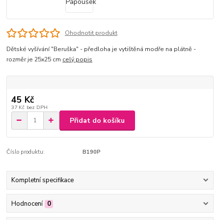
Ohodnotit produkt
Dětské vyšívání "Beruška" - předloha je vytištěná modře na plátně -
rozměr je 25x25 cm
celý popis
45 Kč
37 Kč
bez DPH
Přidat do košíku
Číslo produktu:
B190P
Kompletní specifikace
Hodnocení
0