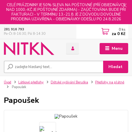
CELÉ PRÁZDNINY JE 50% SLEVA NA POŠTOVNÉ (PŘÍ OBJEDNÁVCE
NAD 1000,-KČ JE POŠTOVNÉ ZDARMA) - ZAÚČTOVÁNA BUDE PŘI
FAKTURACI - V TERMÍNU 13.-21.8. JE Z DŮVODU DOVOLENÉ
PRODEJNA UZAVŘENA - OBJEDNÁVKY ODEŠLU PO 24.8.2026
0
ks
281 916 793
za
0 Kč
Po-Čt 8-16:30, Pá 8-14:30
Menu
Hledat
Úvod
Látkové předlohy
Dětské vyšívání Beruška
Předlohy na plátně
Papoušek
Papoušek