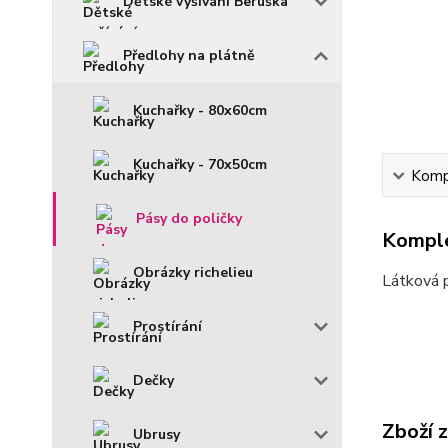
Dětské vyšívání Beruška
Předlohy na plátně
Kuchařky - 80x60cm
Kuchařky - 70x50cm
Kompl
Pásy do poličky
Komple
Obrázky richelieu
Látková 
Prostírání
Dečky
Zboží 
Ubrusy