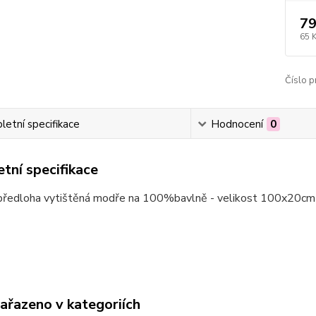
79
65 
Číslo p
etní specifikace
Hodnocení
0
tní specifikace
předloha vytištěná modře na 100%bavlně - velikost 100x20cm
zařazeno v kategoriích