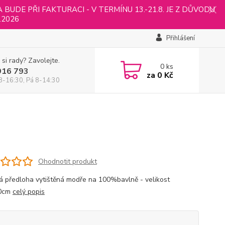
UDE PŘI FAKTURACI - V TERMÍNU 13.-21.8. JE Z DŮVODU
.2026
Přihlášení
 si rady? Zavolejte.
0
ks
916 793
za
0 Kč
8-16:30, Pá 8-14:30
Ohodnotit produkt
á předloha vytištěná modře na 100%bavlně - velikost
0cm
celý popis