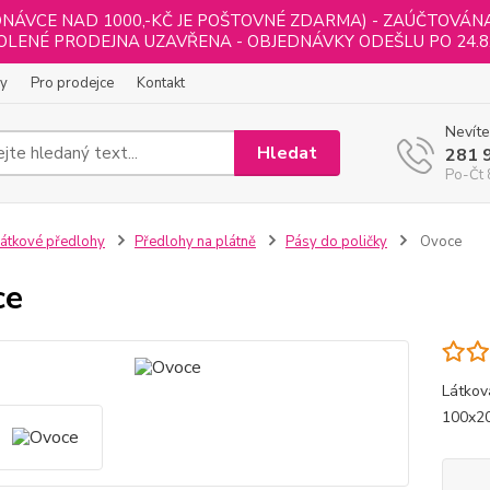
NÁVCE NAD 1000,-KČ JE POŠTOVNÉ ZDARMA) - ZAÚČTOVÁNA B
LENÉ PRODEJNA UZAVŘENA - OBJEDNÁVKY ODEŠLU PO 24.8
ly
Pro prodejce
Kontakt
Nevíte
Hledat
281 
Po-Čt 
átkové předlohy
Předlohy na plátně
Pásy do poličky
Ovoce
ce
Látkov
100x2