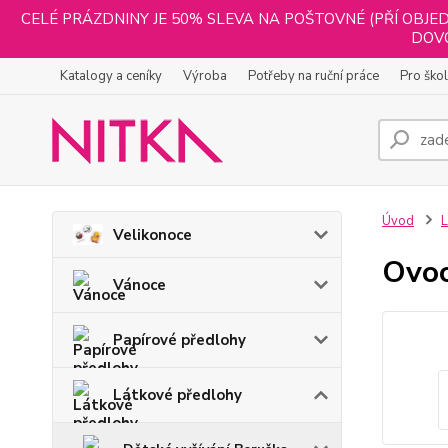
CELÉ PRÁZDNINY JE 50% SLEVA NA POŠTOVNÉ (PŘÍ OBJED
DOVO
Katalogy a ceníky
Výroba
Potřeby na ruční práce
Pro ško
Úvod
L
Velikonoce
Ovo
Vánoce
Papírové předlohy
Látkové předlohy