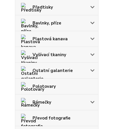
Předtisky
Bavlnky, příze
Plastová kanava
Vyšívací tkaniny
Ostatní galanterie
Polotovary
Rámečky
Převod fotografie