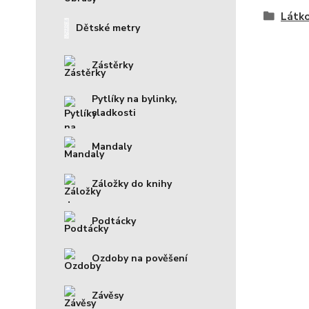
Látko
Dětské metry
Zástěrky
Pytlíky na bylinky,
sladkosti
Mandaly
Záložky do knihy
Podtácky
Ozdoby na pověšení
Závěsy