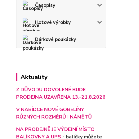
Časopisy
Hotové výrobky
Dárkové poukázky
Aktuality
Z DŮVODU DOVOLENÉ BUDE
PRODEJNA UZAVŘENA 13.-21.8.2026
V NABÍDCE NOVÉ GOBELÍNY
RŮZNÝCH ROZMĚRŮ I NÁMĚTŮ
NA PRODEJNĚ JE VÝD
EJNÍ MÍSTO
BALÍKOVNY A UPS
- balíčky můžete