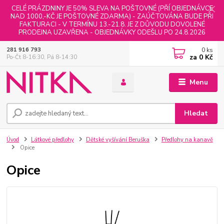
CELÉ PRÁZDNINY JE 50% SLEVA NA POŠTOVNÉ (PŘÍ OBJEDNÁVCE
NAD 1000,-KČ JE POŠTOVNÉ ZDARMA) - ZAÚČTOVÁNA BUDE PŘI
FAKTURACI - V TERMÍNU 13.-21.8. JE Z DŮVODU DOVOLENÉ
PRODEJNA UZAVŘENA - OBJEDNÁVKY ODEŠLU PO 24.8.2026
0
ks
281 916 793
za
0 Kč
Po-Čt 8-16:30, Pá 8-14:30
Menu
Hledat
Úvod
Látkové předlohy
Dětské vyšívání Beruška
Předlohy na kanavě
Opice
Opice