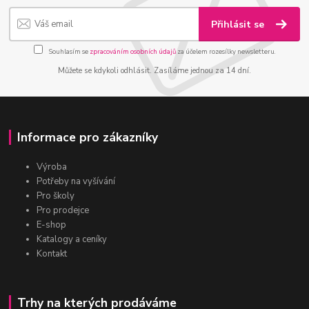
Přihlásit se
Souhlasím se
zpracováním osobních údajů
za účelem rozesílky newsletteru.
Můžete se kdykoli odhlásit. Zasíláme jednou za 14 dní.
Informace pro zákazníky
Výroba
Potřeby na vyšívání
Pro školy
Pro prodejce
E-shop
Katalogy a ceníky
Kontakt
Trhy na kterých prodáváme