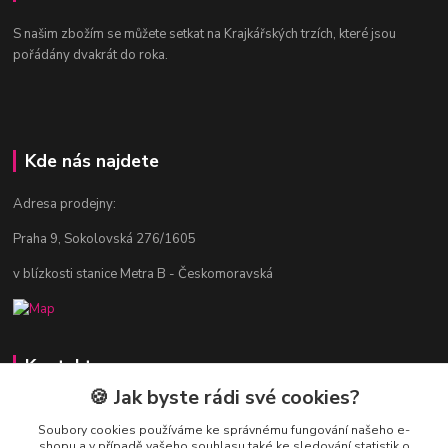
S našim zbožím se můžete setkat na Krajkářských trzích, které jsou
pořádány dvakrát do roka.
Kde nás najdete
Adresa prodejny:
Praha 9, Sokolovská 276/1605
v blízkosti stanice Metra B - Českomoravská
Kontakty
🍪 Jak byste rádi své cookies?
Jitka Vlasáková
281 916 793
Soubory cookies používáme ke správnému fungování našeho e-
shopu a v případě vašeho souhlasu také ke sledování statistik o