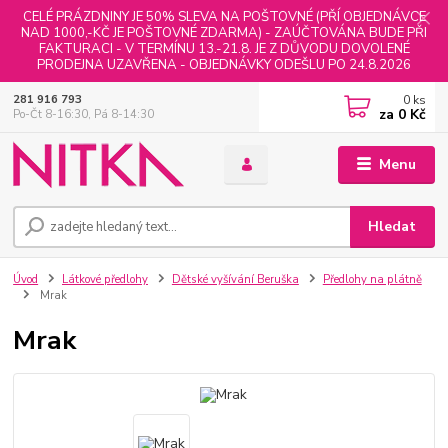
CELÉ PRÁZDNINY JE 50% SLEVA NA POŠTOVNÉ (PŘÍ OBJEDNÁVCE
NAD 1000,-KČ JE POŠTOVNÉ ZDARMA) - ZAÚČTOVÁNA BUDE PŘI
FAKTURACI - V TERMÍNU 13.-21.8. JE Z DŮVODU DOVOLENÉ
PRODEJNA UZAVŘENA - OBJEDNÁVKY ODEŠLU PO 24.8.2026
0
ks
281 916 793
za
0 Kč
Po-Čt 8-16:30, Pá 8-14:30
Menu
Hledat
Úvod
Látkové předlohy
Dětské vyšívání Beruška
Předlohy na plátně
Mrak
Mrak