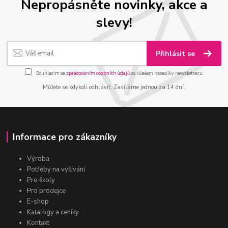
Nepropásněte novinky, akce a
slevy!
Přihlásit se
Souhlasím se
zpracováním osobních údajů
za účelem rozesílky newsletteru.
Můžete se kdykoli odhlásit. Zasíláme jednou za 14 dní.
Informace pro zákazníky
Výroba
Potřeby na vyšívání
Pro školy
Pro prodejce
E-shop
Katalogy a ceníky
Kontakt