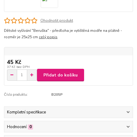
Ohodnotit produkt
Dětské vyšívání "Beruška" - předloha je vytištěná modře na plátně -
rozměr je 25x25 cm
celý popis
45 Kč
37 Kč
bez DPH
Přidat do košíku
Číslo produktu:
B205P
Kompletní specifikace
Hodnocení
0