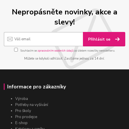
Nepropásněte novinky, akce a
slevy!
Přihlásit se
Souhlasím se
zpracováním osobních údajů
za účelem rozesílky newsletteru.
Můžete se kdykoli odhlásit. Zasíláme jednou za 14 dní.
Informace pro zákazníky
Výroba
Potřeby na vyšívání
Pro školy
Pro prodejce
E-shop