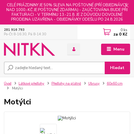
CELÉ PRÁZDNINY JE 50% SLEVA NA POŠTOVNÉ (PŘÍ OBJEDNÁVCE
NAD 1000,-KČ JE POŠTOVNÉ ZDARMA) - ZAÚČTOVÁNA BUDE PŘI
FAKTURACI - V TERMÍNU 13.-21.8. JE Z DŮVODU DOVOLENÉ
PRODEJNA UZAVŘENA - OBJEDNÁVKY ODEŠLU PO 24.8.2026
0
ks
281 916 793
za
0 Kč
Po-Čt 8-16:30, Pá 8-14:30
Menu
Hledat
Úvod
Látkové předlohy
Předlohy na plátně
Ubrusy
60x60 cm
Motýlci
Motýlci