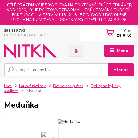
CELÉ PRÁZDNINY JE 50% SLEVA NA POŠTOVNÉ (PŘÍ OBJEDNÁVCE
NAD 1000,-KČ JE POŠTOVNÉ ZDARMA) - ZAÚČTOVÁNA BUDE PŘI
FAKTURACI - V TERMÍNU 13.-21.8. JE Z DŮVODU DOVOLENÉ
PRODEJNA UZAVŘENA - OBJEDNÁVKY ODEŠLU PO 24.8.2026
0
ks
281 916 793
za
0 Kč
Po-Čt 8-16:30, Pá 8-14:30
Menu
Hledat
Úvod
Látkové předlohy
Předlohy na plátně
Pytlíky na bylinky,
sladkosti
Meduňka
Meduňka