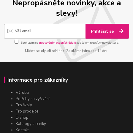
Nepropásněte novinky, akce a
slevy!
Přihlásit se
Souhlasím se
zpracováním osobních údajů
za účelem rozesílky newsletteru.
Můžete se kdykoli odhlásit. Zasíláme jednou za 14 dní.
Informace pro zákazníky
Výroba
Potřeby na vyšívání
Pro školy
Pro prodejce
E-shop
Katalogy a ceníky
Kontakt