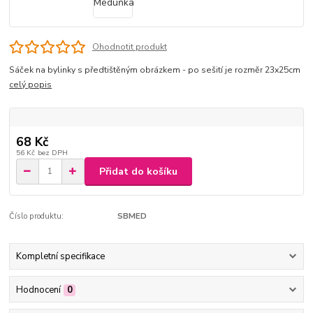
Ohodnotit produkt
Sáček na bylinky s předtištěným obrázkem - po sešití je rozměr 23x25cm
celý popis
68 Kč
56 Kč
bez DPH
Přidat do košíku
Číslo produktu:
SBMED
Kompletní specifikace
Hodnocení
0