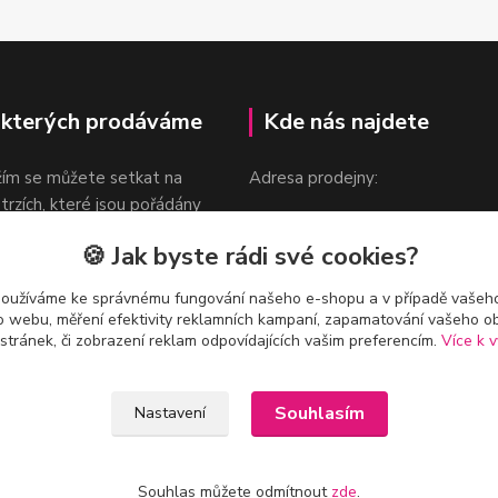
 kterých prodáváme
Kde nás najdete
žím se můžete setkat na
Adresa prodejny:
 trzích, které jsou pořádány
Praha 9, Sokolovská 276/1605
oka.
🍪 Jak byste rádi své cookies?
v blízkosti stanice Metra B -
Českomoravská
používáme ke správnému fungování našeho e-shopu a v případě vašeho
k o webu, měření efektivity reklamních kampaní, zapamatování vašeho o
 stránek, či zobrazení reklam odpovídajících vašim preferencím.
Více k v
Souhlasím
Nastavení
Souhlas můžete odmítnout
zde
.