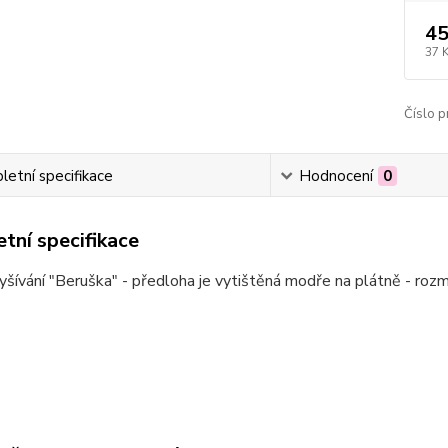
45
37 
Číslo p
etní specifikace
Hodnocení
0
tní specifikace
šívání "Beruška" - předloha je vytištěná modře na plátně - roz