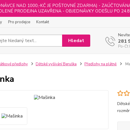
NÁVCE NAD 1000,-KČ JE POŠTOVNÉ ZDARMA) - ZAÚČTOVÁNA B
LENÉ PRODEJNA UZAVŘENA - OBJEDNÁVKY ODEŠLU PO 24.8
ly
Pro prodejce
Kontakt
Nevíte
Hledat
281 
Po-Čt 
átkové předlohy
Dětské vyšívání Beruška
Předlohy na plátně
Ma
nka
Dětské
rozměr