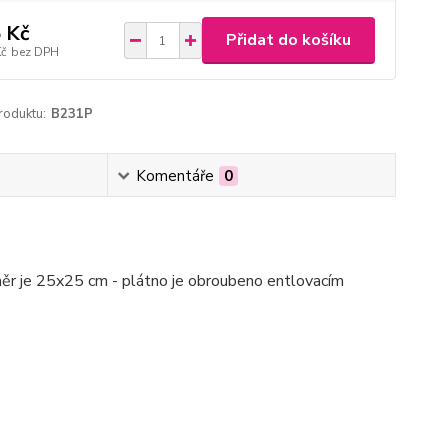
 Kč
Přidat do košíku
Kč
bez DPH
roduktu:
B231P
Komentáře
0
měr je 25x25 cm - plátno je obroubeno entlovacím