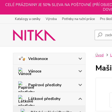
CELÉ PRÁZDNINY JE 50% SLEVA NA POŠTOVNÉ (PŘÍ OBJED
DOVO
Katalogy a ceníky
Výroba
Potřeby na ruční práce
Pro ško
Úvod
L
Velikonoce
Maši
Vánoce
Papírové předlohy
Látkové předlohy