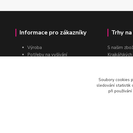
Informace pro zákazníky
Trhy na
Výroba
S našim zbo
Potřeby na vyšívání
Krajkářských
Pro školy
dvakrát do r
Pro prodejce
E-shop
Soubory cookies 
Katalogy a ceníky
sledování statisti
Kontakt
při používání