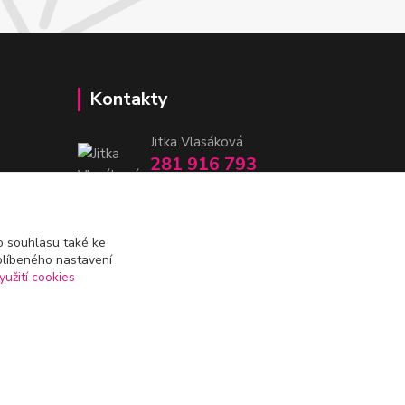
Kontakty
Jitka Vlasáková
281 916 793
Po-Čt 8-16:30, Pá 8-14:30
nitka@nitka.cz
 souhlasu také ke
blíbeného nastavení
yužití cookies
Vytvořeno na
Eshop-rychle.cz