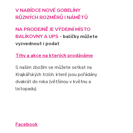
V NABÍDCE NOVÉ GOBELÍNY
RŮZNÝCH ROZMĚRŮ I NÁMĚTŮ
NA PRODEJNĚ JE VÝD
EJNÍ MÍSTO
BALÍKOVNY A UPS
- balíčky můžete
vyzvednout i podat
Trhy a akce na kterých prodáváme
S našim zbožím se můžete setkat na
Krajkářských trzích, které jsou pořádány
dvakrát do roka (většinou v květnu a
listopadu).
Facebook