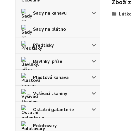
Zboží 
Sady na kanavu
Látko
Sady na plátno
Předtisky
Bavlnky, příze
Plastová kanava
Vyšívací tkaniny
Ostatní galanterie
Polotovary