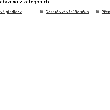
zařazeno v kategoriích
vé předlohy
Dětské vyšívání Beruška
Před