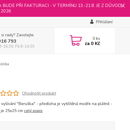
UDE PŘI FAKTURACI - V TERMÍNU 13.-21.8. JE Z DŮVODU
.2026
Přihlášení
 si rady? Zavolejte.
0
ks
916 793
za
0 Kč
8-16:30, Pá 8-14:30
šinka
Ohodnotit produkt
 vyšívání "Beruška" - předloha je vytištěná modře na plátně -
 je 25x25 cm
celý popis