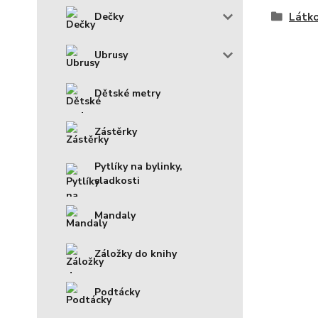
Dečky
Látko
Ubrusy
Dětské metry
Zástěrky
Pytlíky na bylinky,
sladkosti
Mandaly
Záložky do knihy
Podtácky