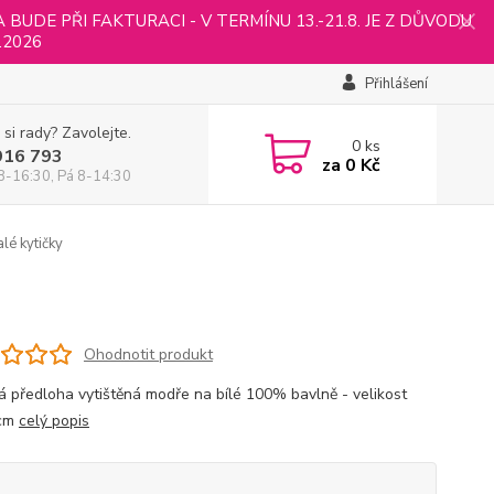
UDE PŘI FAKTURACI - V TERMÍNU 13.-21.8. JE Z DŮVODU
.2026
Přihlášení
 si rady? Zavolejte.
0
ks
916 793
za
0 Kč
8-16:30, Pá 8-14:30
lé kytičky
Ohodnotit produkt
á předloha vytištěná modře na bílé 100% bavlně - velikost
cm
celý popis