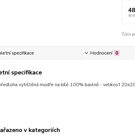
48
40 
Číslo p
etní specifikace
Hodnocení
0
tní specifikace
předloha vytištěná modře na bílé 100% bavlně - velikost 20x
zařazeno v kategoriích