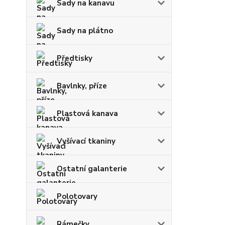
Sady na kanavu
Sady na plátno
Předtisky
Bavlnky, příze
Plastová kanava
Vyšívací tkaniny
Ostatní galanterie
Polotovary
Rámečky