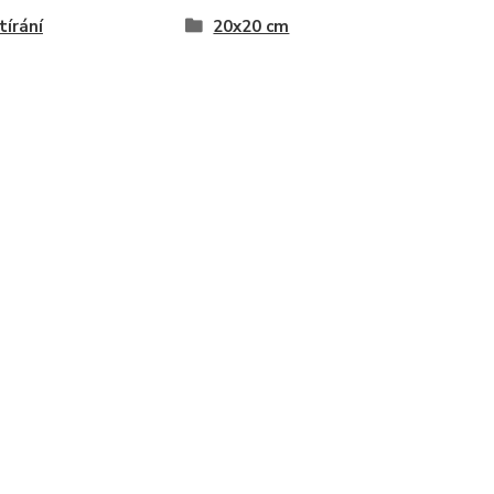
tírání
20x20 cm