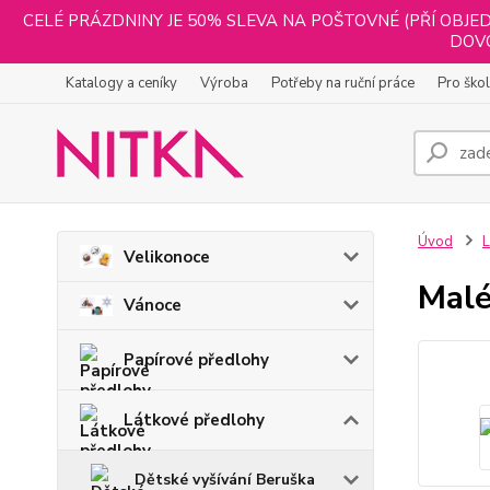
CELÉ PRÁZDNINY JE 50% SLEVA NA POŠTOVNÉ (PŘÍ OBJED
DOVO
Katalogy a ceníky
Výroba
Potřeby na ruční práce
Pro ško
Úvod
L
Velikonoce
Malé
Vánoce
Papírové předlohy
Látkové předlohy
Dětské vyšívání Beruška