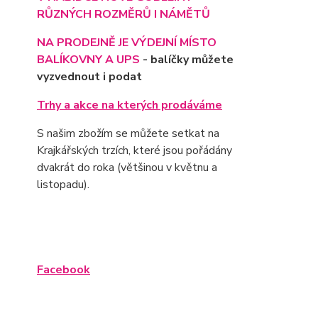
RŮZNÝCH ROZMĚRŮ I NÁMĚTŮ
NA PRODEJNĚ JE VÝD
EJNÍ MÍSTO
BALÍKOVNY A UPS
- balíčky můžete
vyzvednout i podat
Trhy a akce na kterých prodáváme
S našim zbožím se můžete setkat na
Krajkářských trzích, které jsou pořádány
dvakrát do roka (většinou v květnu a
listopadu).
Facebook