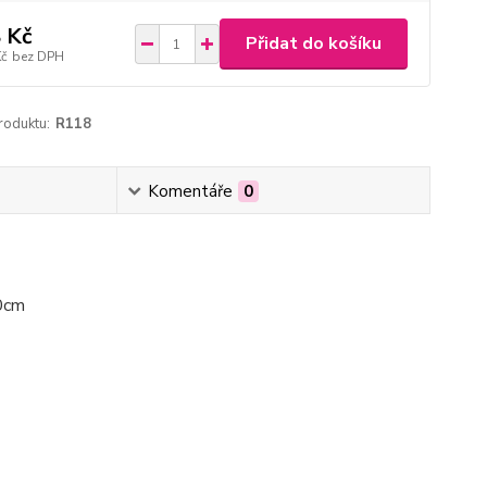
 Kč
Přidat do košíku
Kč
bez DPH
roduktu:
R118
Komentáře
0
20cm