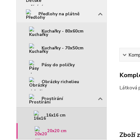
Předlohy na plátně
Kuchařky - 80x60cm
Kuchařky - 70x50cm
Kompl
Pásy do poličky
Komple
Obrázky richelieu
Látková 
Prostírání
16x16 cm
20x20 cm
Zboží 