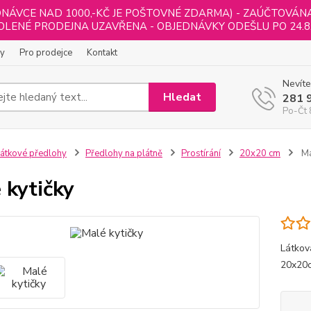
NÁVCE NAD 1000,-KČ JE POŠTOVNÉ ZDARMA) - ZAÚČTOVÁNA B
LENÉ PRODEJNA UZAVŘENA - OBJEDNÁVKY ODEŠLU PO 24.8
ly
Pro prodejce
Kontakt
Nevíte
Hledat
281 
Po-Čt 
átkové předlohy
Předlohy na plátně
Prostírání
20x20 cm
Ma
 kytičky
Látkov
20x20