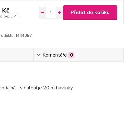
 Kč
Přidat do košíku
Kč
bez DPH
roduktu:
M44057
Komentáře
0
podajná - v balení je 20 m bavlnky