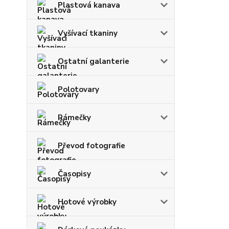
Plastová kanava
Vyšívací tkaniny
Ostatní galanterie
Polotovary
Rámečky
Převod fotografie
Časopisy
Hotové výrobky