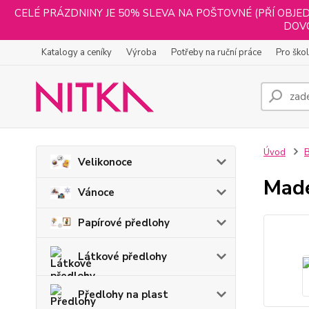
CELÉ PRÁZDNINY JE 50% SLEVA NA POŠTOVNÉ (PŘÍ OBJED
DOVO
Katalogy a ceníky
Výroba
Potřeby na ruční práce
Pro ško
Úvod
B
Velikonoce
Made
Vánoce
Papírové předlohy
Látkové předlohy
Předlohy na plast