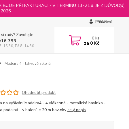
UDE PŘI FAKTURACI - V TERMÍNU 13.-21.8. JE Z DŮVODU
.2026
Přihlášení
 si rady? Zavolejte.
0
ks
916 793
za
0 Kč
8-16:30, Pá 8-14:30
Madeira 4 - lahvově zelená
Ohodnotit produkt
a na vyšívání Madeira4 - 4 vlákenná - metalická bavlnka -
a podajná - v balení je 20 m bavlnky
celý popis