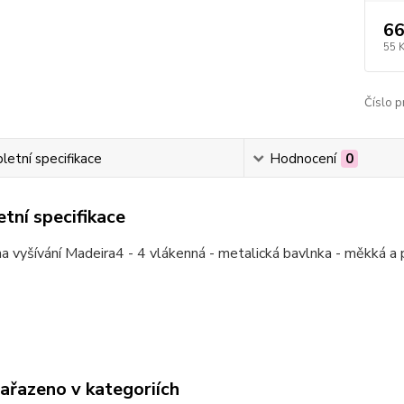
66
55 
Číslo p
etní specifikace
Hodnocení
0
tní specifikace
a vyšívání Madeira4 - 4 vlákenná - metalická bavlnka - měkká a 
zařazeno v kategoriích