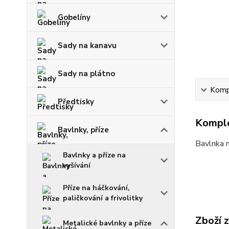
Gobelíny
Sady na kanavu
Sady na plátno
Kompl
Předtisky
Komple
Bavlnky, příze
Bavlnka n
Bavlnky a příze na
vyšívání
Příze na háčkování,
paličkování a frivolitky
Zboží 
Metalické bavlnky a příze