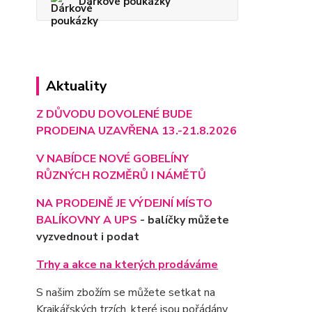
Dárkové poukázky
Aktuality
Z DŮVODU DOVOLENÉ BUDE
PRODEJNA UZAVŘENA 13.-21.8.2026
V NABÍDCE NOVÉ GOBELÍNY
RŮZNÝCH ROZMĚRŮ I NÁMĚTŮ
NA PRODEJNĚ JE VÝD
EJNÍ MÍSTO
BALÍKOVNY A UPS
- balíčky můžete
vyzvednout i podat
Trhy a akce na kterých prodáváme
S našim zbožím se můžete setkat na
Krajkářských trzích, které jsou pořádány