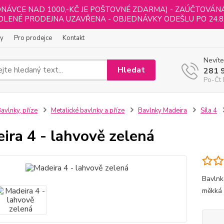
NÁVCE NAD 1000,-KČ JE POŠTOVNÉ ZDARMA) - ZAÚČTOVÁNA B
LENÉ PRODEJNA UZAVŘENA - OBJEDNÁVKY ODEŠLU PO 24.8
ly
Pro prodejce
Kontakt
Nevíte
Hledat
281 
Po-Čt 
avlnky, příze
Metalické bavlnky a příze
Bavlnky Madeira
Síla 4
ira 4 - lahvově zelená
Bavlnk
měkká 