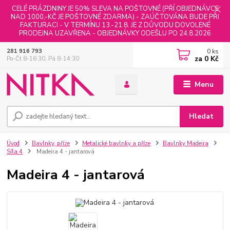
CELÉ PRÁZDNINY JE 50% SLEVA NA POŠTOVNÉ (PŘÍ OBJEDNÁVCE
NAD 1000,-KČ JE POŠTOVNÉ ZDARMA) - ZAÚČTOVÁNA BUDE PŘI
FAKTURACI - V TERMÍNU 13.-21.8. JE Z DŮVODU DOVOLENÉ
PRODEJNA UZAVŘENA - OBJEDNÁVKY ODEŠLU PO 24.8.2026
0
ks
281 916 793
za
0 Kč
Po-Čt 8-16:30, Pá 8-14:30
Menu
Hledat
Úvod
Bavlnky, příze
Metalické bavlnky a příze
Bavlnky Madeira
Síla 4
Madeira 4 - jantarová
Madeira 4 - jantarová