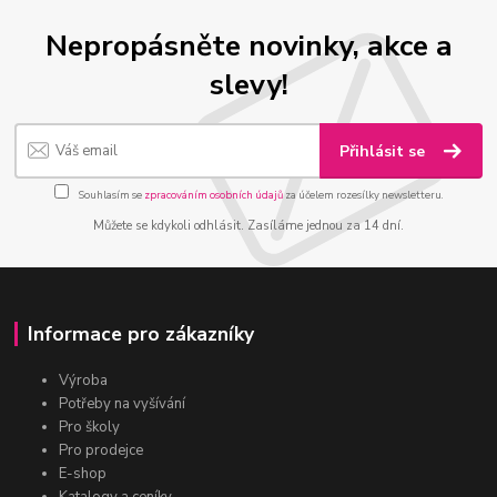
Nepropásněte novinky, akce a
slevy!
Přihlásit se
Souhlasím se
zpracováním osobních údajů
za účelem rozesílky newsletteru.
Můžete se kdykoli odhlásit. Zasíláme jednou za 14 dní.
Informace pro zákazníky
Výroba
Potřeby na vyšívání
Pro školy
Pro prodejce
E-shop