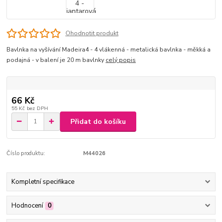
Ohodnotit produkt
Bavlnka na vyšívání Madeira4 - 4 vlákenná - metalická bavlnka - měkká a
podajná - v balení je 20 m bavlnky
celý popis
66 Kč
55 Kč
bez DPH
Přidat do košíku
Číslo produktu:
M44026
Kompletní specifikace
Hodnocení
0