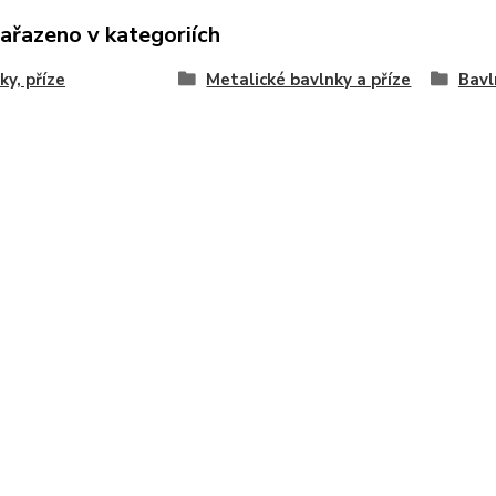
zařazeno v kategoriích
ky, příze
Metalické bavlnky a příze
Bavl