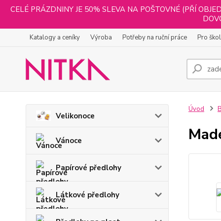
CELÉ PRÁZDNINY JE 50% SLEVA NA POŠTOVNÉ (PŘÍ OBJED
DOVO
Katalogy a ceníky
Výroba
Potřeby na ruční práce
Pro ško
Úvod
B
Velikonoce
Made
Vánoce
Papírové předlohy
Látkové předlohy