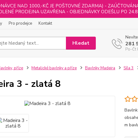
NÁVCE NAD 1000,-KČ JE POŠTOVNÉ ZDARMA) - ZAÚČTOVÁNA B
LENÉ PRODEJNA UZAVŘENA - OBJEDNÁVKY ODEŠLU PO 24.8
ly
Pro prodejce
Kontakt
Nevíte
Hledat
281 
Po-Čt 
avlnky, příze
Metalické bavlnky a příze
Bavlnky Madeira
Síla 3
ira 3 - zlatá 8
Bavlnk
obsahe
m bav