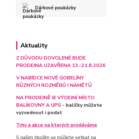
Dárkové poukázky
Aktuality
Z DŮVODU DOVOLENÉ BUDE
PRODEJNA UZAVŘENA 13.-21.8.2026
V NABÍDCE NOVÉ GOBELÍNY
RŮZNÝCH ROZMĚRŮ I NÁMĚTŮ
NA PRODEJNĚ JE VÝD
EJNÍ MÍSTO
BALÍKOVNY A UPS
- balíčky můžete
vyzvednout i podat
Trhy a akce na kterých prodáváme
S našim zbožím se můžete setkat na