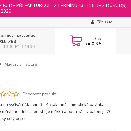
UDE PŘI FAKTURACI - V TERMÍNU 13.-21.8. JE Z DŮVODU
.2026
Přihlášení
 si rady? Zavolejte.
0
ks
916 793
za
0 Kč
8-16:30, Pá 8-14:30
Madeira 3 - zlatá 8
Ohodnotit produkt
a na vyšívání Madeira3 - 4 vlákenná - metalická bavlnka s
m čistého stříbra, přesto je měkká a podajná - v balení je 20
lnky
celý popis