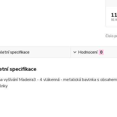
11
91 
Číslo p
etní specifikace
Hodnocení
0
tní specifikace
a vyšívání Madeira3 - 4 vlákenná - metalická bavlnka s obsahem č
lnky