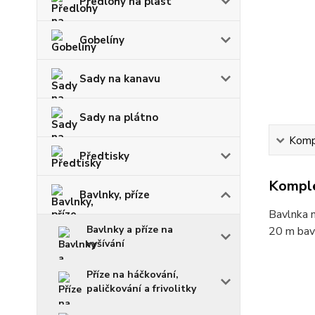
Předlohy na plast
Gobelíny
Sady na kanavu
Sady na plátno
Kompl
Předtisky
Komple
Bavlnky, příze
Bavlnka n
Bavlnky a příze na
20 m bav
vyšívání
Příze na háčkování,
paličkování a frivolitky