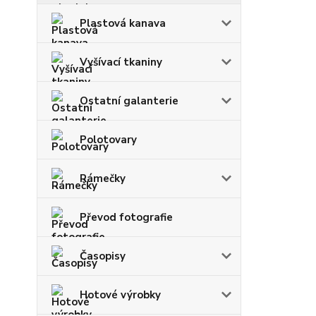
Plastová kanava
Vyšívací tkaniny
Ostatní galanterie
Polotovary
Rámečky
Převod fotografie
Časopisy
Hotové výrobky