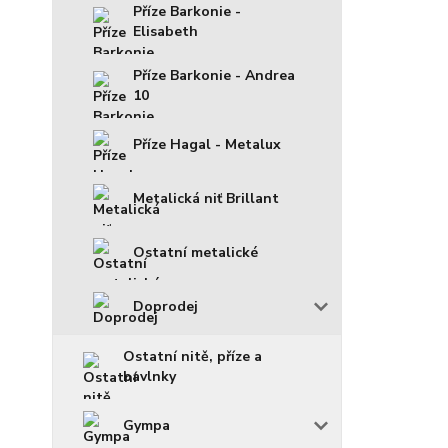
Příze Barkonie -
Elisabeth
Příze Barkonie - Andrea
10
Příze Hagal - Metalux
Metalická niť Brillant
Ostatní metalické
Doprodej
Ostatní nitě, příze a
bavlnky
Gympa