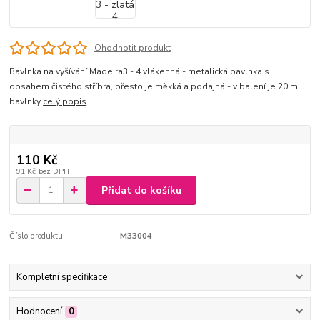
Ohodnotit produkt
Bavlnka na vyšívání Madeira3 - 4 vlákenná - metalická bavlnka s
obsahem čistého stříbra, přesto je měkká a podajná - v balení je 20 m
bavlnky
celý popis
110 Kč
91 Kč
bez DPH
Přidat do košíku
Číslo produktu:
M33004
Kompletní specifikace
Hodnocení
0