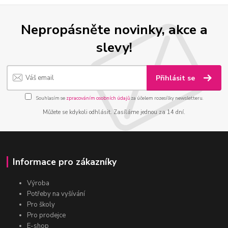
Nepropásněte novinky, akce a
slevy!
Přihlásit se
Souhlasím se
zpracováním osobních údajů
za účelem rozesílky newsletteru.
Můžete se kdykoli odhlásit. Zasíláme jednou za 14 dní.
Informace pro zákazníky
Výroba
Potřeby na vyšívání
Pro školy
Pro prodejce
E-shop