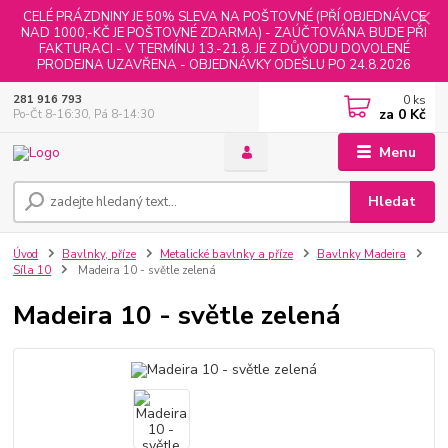
CELÉ PRÁZDNINY JE 50% SLEVA NA POŠTOVNÉ (PŘÍ OBJEDNÁVCE
NAD 1000,-KČ JE POŠTOVNÉ ZDARMA) - ZAÚČTOVÁNA BUDE PŘI
FAKTURACI - V TERMÍNU 13.-21.8. JE Z DŮVODU DOVOLENÉ
PRODEJNA UZAVŘENA - OBJEDNÁVKY ODEŠLU PO 24.8.2026
0
ks
281 916 793
za
0 Kč
Po-Čt 8-16:30, Pá 8-14:30
Menu
Hledat
Úvod
Bavlnky, příze
Metalické bavlnky a příze
Bavlnky Madeira
Síla 10
Madeira 10 - světle zelená
Madeira 10 - světle zelená