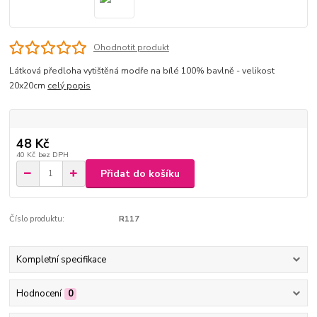
Ohodnotit produkt
Látková předloha vytištěná modře na bílé 100% bavlně - velikost
20x20cm
celý popis
48 Kč
40 Kč
bez DPH
Přidat do košíku
Číslo produktu:
R117
Kompletní specifikace
Hodnocení
0