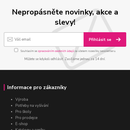
Nepropásněte novinky, akce a
slevy!
Přihlásit se
Souhlasím se
zpracováním osobních údajů
za účelem rozesílky newsletteru.
Můžete se kdykoli odhlásit. Zasíláme jednou za 14 dní.
Informace pro zákazníky
Výroba
Potřeby na vyšívání
Pro školy
Pro prodejce
E-shop