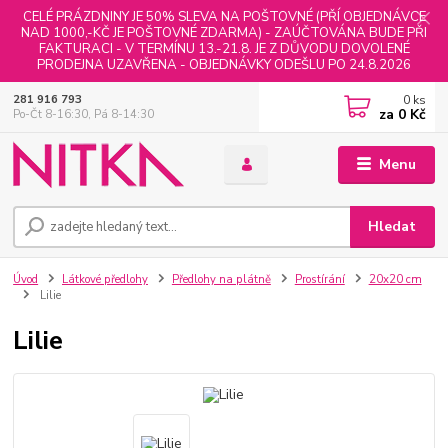
CELÉ PRÁZDNINY JE 50% SLEVA NA POŠTOVNÉ (PŘÍ OBJEDNÁVCE
NAD 1000,-KČ JE POŠTOVNÉ ZDARMA) - ZAÚČTOVÁNA BUDE PŘI
FAKTURACI - V TERMÍNU 13.-21.8. JE Z DŮVODU DOVOLENÉ
PRODEJNA UZAVŘENA - OBJEDNÁVKY ODEŠLU PO 24.8.2026
0
ks
281 916 793
za
0 Kč
Po-Čt 8-16:30, Pá 8-14:30
Menu
Hledat
Úvod
Látkové předlohy
Předlohy na plátně
Prostírání
20x20 cm
Lilie
Lilie