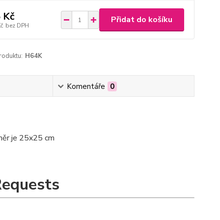
 Kč
Přidat do košíku
Kč
bez DPH
roduktu:
H64K
Komentáře
0
změr je 25x25 cm
Requests