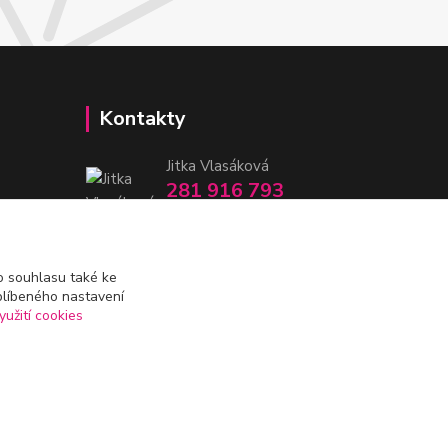
Kontakty
Jitka Vlasáková
281 916 793
Po-Čt 8-16:30, Pá 8-14:30
nitka@nitka.cz
 souhlasu také ke
blíbeného nastavení
yužití cookies