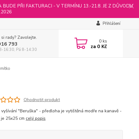
UDE PŘI FAKTURACI - V TERMÍNU 13.-21.8. JE Z DŮVODU
.2026
Přihlášení
 si rady? Zavolejte.
0
ks
916 793
za
0 Kč
8-16:30, Pá 8-14:30
mítko
Ohodnotit produkt
 vyšívání "Beruška" - předloha je vytištěná modře na kanavě -
 je 25x25 cm
celý popis