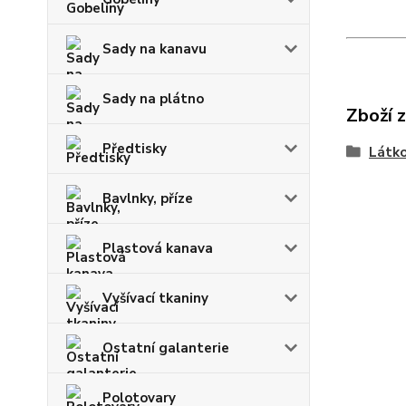
Sady na kanavu
Sady na plátno
Zboží 
Předtisky
Látko
Bavlnky, příze
Plastová kanava
Vyšívací tkaniny
Ostatní galanterie
Polotovary