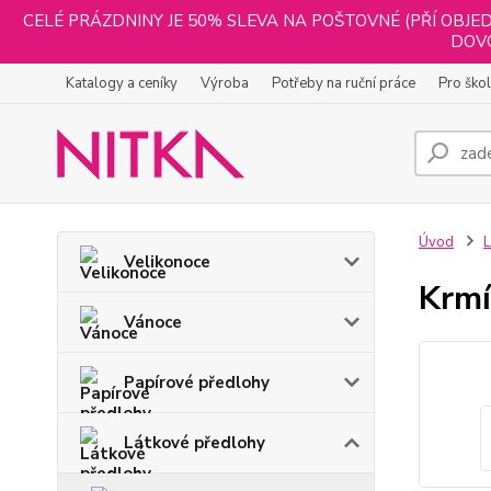
CELÉ PRÁZDNINY JE 50% SLEVA NA POŠTOVNÉ (PŘÍ OBJED
DOVO
Katalogy a ceníky
Výroba
Potřeby na ruční práce
Pro ško
Úvod
L
Velikonoce
Krmí
Vánoce
Papírové předlohy
Látkové předlohy