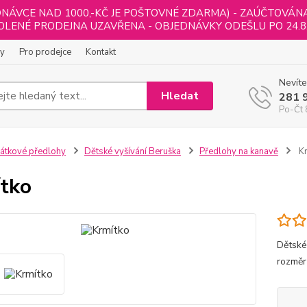
NÁVCE NAD 1000,-KČ JE POŠTOVNÉ ZDARMA) - ZAÚČTOVÁNA B
LENÉ PRODEJNA UZAVŘENA - OBJEDNÁVKY ODEŠLU PO 24.8
ly
Pro prodejce
Kontakt
Nevíte
Hledat
281 
Po-Čt 
átkové předlohy
Dětské vyšívání Beruška
Předlohy na kanavě
Kr
tko
Dětské
rozměr