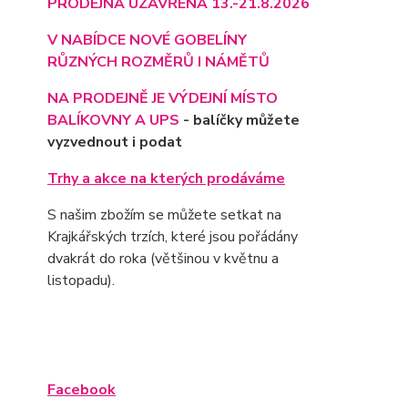
PRODEJNA UZAVŘENA 13.-21.8.2026
V NABÍDCE NOVÉ GOBELÍNY
RŮZNÝCH ROZMĚRŮ I NÁMĚTŮ
NA PRODEJNĚ JE VÝD
EJNÍ MÍSTO
BALÍKOVNY A UPS
- balíčky můžete
vyzvednout i podat
Trhy a akce na kterých prodáváme
S našim zbožím se můžete setkat na
Krajkářských trzích, které jsou pořádány
dvakrát do roka (většinou v květnu a
listopadu).
Facebook