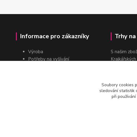
Informace pro zákazníky
Trhy na
Výroba
S našim zbo
Potřeby na vyšívání
Krajkářských
Pro školy
dvakrát do r
Pro prodejce
E-shop
Soubory cookies 
Katalogy a ceníky
sledování statisti
Kontakt
při používání