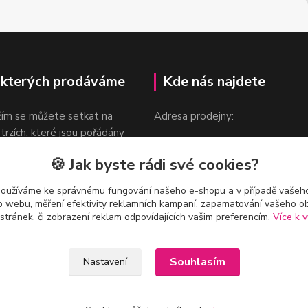
 kterých prodáváme
Kde nás najdete
žím se můžete setkat na
Adresa prodejny:
 trzích, které jsou pořádány
Praha 9, Sokolovská 276/1605
oka.
🍪 Jak byste rádi své cookies?
v blízkosti stanice Metra B -
Českomoravská
používáme ke správnému fungování našeho e-shopu a v případě vašeho
k o webu, měření efektivity reklamních kampaní, zapamatování vašeho o
 stránek, či zobrazení reklam odpovídajících vašim preferencím.
Více k v
Souhlasím
Nastavení