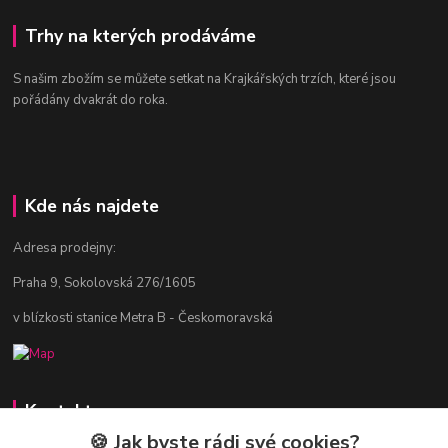
Trhy na kterých prodáváme
S našim zbožím se můžete setkat na Krajkářských trzích, které jsou
pořádány dvakrát do roka.
Kde nás najdete
Adresa prodejny:
Praha 9, Sokolovská 276/1605
v blízkosti stanice Metra B - Českomoravská
Kontakty
🍪 Jak byste rádi své cookies?