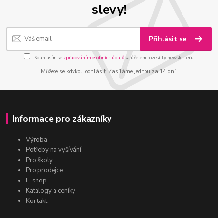
slevy!
Přihlásit se
Souhlasím se
zpracováním osobních údajů
za účelem rozesílky newsletteru.
Můžete se kdykoli odhlásit. Zasíláme jednou za 14 dní.
Informace pro zákazníky
Výroba
Potřeby na vyšívání
Pro školy
Pro prodejce
E-shop
Katalogy a ceníky
Kontakt