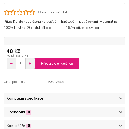
Ohodnotit produkt
Příze Kordonet určená na vyšívání, háčkování, paličkování. Materiál je
100% bavlna, 20g klubíčko obsahuje 167m příze.
celý popis
48 Kč
40 Kč
bez DPH
Přidat do košíku
Číslo produktu:
K30-7414
Kompletní specifikace
Hodnocení
0
Komentáře
0