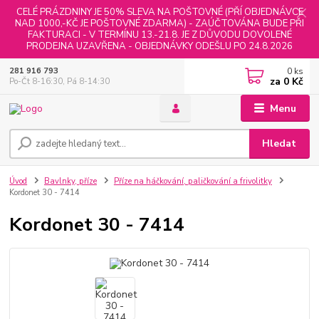
CELÉ PRÁZDNINY JE 50% SLEVA NA POŠTOVNÉ (PŘÍ OBJEDNÁVCE
NAD 1000,-KČ JE POŠTOVNÉ ZDARMA) - ZAÚČTOVÁNA BUDE PŘI
FAKTURACI - V TERMÍNU 13.-21.8. JE Z DŮVODU DOVOLENÉ
PRODEJNA UZAVŘENA - OBJEDNÁVKY ODEŠLU PO 24.8.2026
0
ks
281 916 793
za
0 Kč
Po-Čt 8-16:30, Pá 8-14:30
Menu
Hledat
Úvod
Bavlnky, příze
Příze na háčkování, paličkování a frivolitky
Kordonet 30 - 7414
Kordonet 30 - 7414