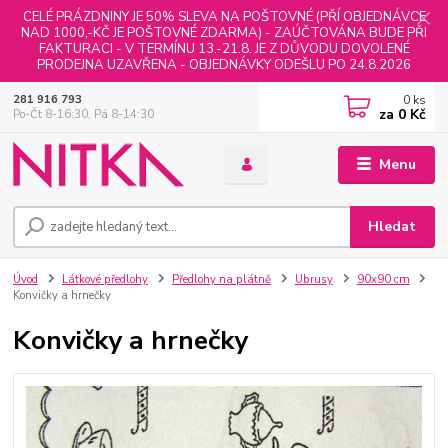
CELÉ PRÁZDNINY JE 50% SLEVA NA POŠTOVNÉ (PŘÍ OBJEDNÁVCE
NAD 1000,-KČ JE POŠTOVNÉ ZDARMA) - ZAÚČTOVÁNA BUDE PŘI
FAKTURACI - V TERMÍNU 13.-21.8. JE Z DŮVODU DOVOLENÉ
PRODEJNA UZAVŘENA - OBJEDNÁVKY ODEŠLU PO 24.8.2026
0
ks
281 916 793
za
0 Kč
Po-Čt 8-16:30, Pá 8-14:30
Menu
Hledat
Úvod
Látkové předlohy
Předlohy na plátně
Ubrusy
90x90 cm
Konvičky a hrnečky
Konvičky a hrnečky