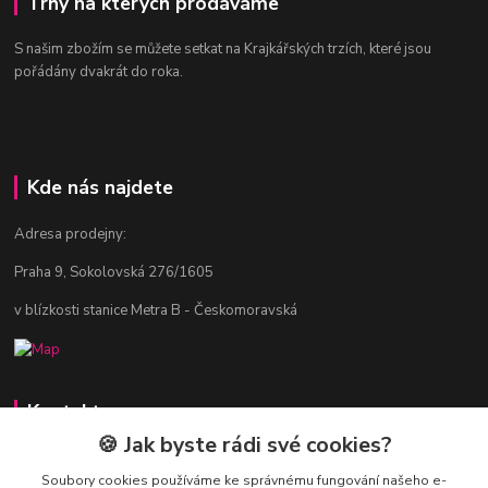
Trhy na kterých prodáváme
S našim zbožím se můžete setkat na Krajkářských trzích, které jsou
pořádány dvakrát do roka.
Kde nás najdete
Adresa prodejny:
Praha 9, Sokolovská 276/1605
v blízkosti stanice Metra B - Českomoravská
Kontakty
🍪 Jak byste rádi své cookies?
Jitka Vlasáková
281 916 793
Soubory cookies používáme ke správnému fungování našeho e-