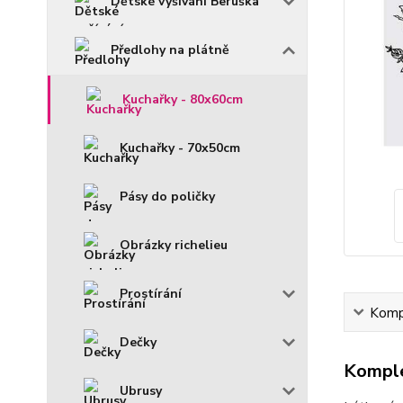
Dětské vyšívání Beruška
Předlohy na plátně
Kuchařky - 80x60cm
Kuchařky - 70x50cm
Pásy do poličky
Obrázky richelieu
Prostírání
Kompl
Dečky
Komple
Ubrusy