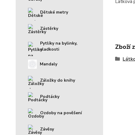
Látková 
Dětské metry
Zástěrky
Pytlíky na bylinky,
Zboží 
sladkosti
Látko
Mandaly
Záložky do knihy
Podtácky
Ozdoby na pověšení
Závěsy