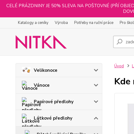
CELÉ PRÁZDNINY JE 50% SLEVA NA POŠTOVNÉ (PŘÍ OBJED
DOVO
Katalogy a ceníky
Výroba
Potřeby na ruční práce
Pro ško
Úvod
L
Velikonoce
Kde 
Vánoce
Papírové předlohy
Látkové předlohy