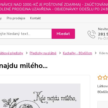
NÁVCE NAD 1000,-KČ JE POŠTOVNÉ ZDARMA) - ZAÚČTOVÁNA B
LENÉ PRODEJNA UZAVŘENA - OBJEDNÁVKY ODEŠLU PO 24.8
ly
Pro prodejce
Kontakt
Nevíte
Hledat
281 
Po-Čt 
átkové předlohy
Předlohy na plátně
Kuchařky - 80x60cm
Kde na
najdu milého...
Látkov
80x60