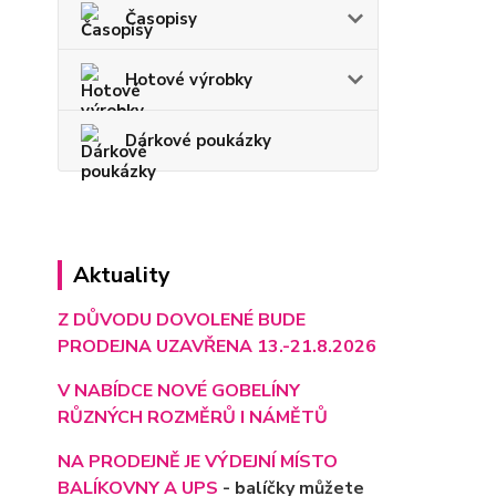
Časopisy
Hotové výrobky
Dárkové poukázky
Aktuality
Z DŮVODU DOVOLENÉ BUDE
PRODEJNA UZAVŘENA 13.-21.8.2026
V NABÍDCE NOVÉ GOBELÍNY
RŮZNÝCH ROZMĚRŮ I NÁMĚTŮ
NA PRODEJNĚ JE VÝD
EJNÍ MÍSTO
BALÍKOVNY A UPS
- balíčky můžete