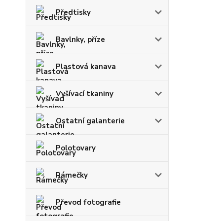
Předtisky
Bavlnky, příze
Plastová kanava
Vyšívací tkaniny
Ostatní galanterie
Polotovary
Rámečky
Převod fotografie