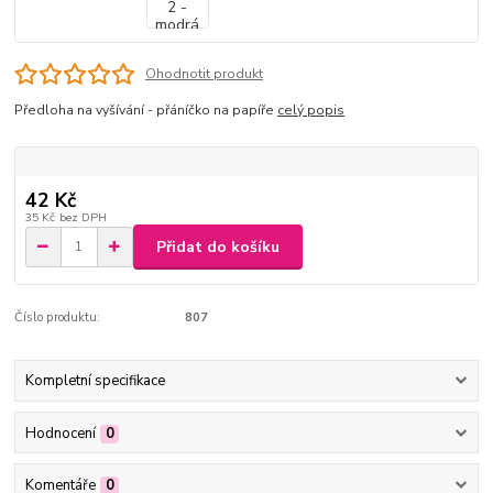
Ohodnotit produkt
Předloha na vyšívání - přáníčko na papíře
celý popis
42 Kč
35 Kč
bez DPH
Přidat do košíku
Číslo produktu:
807
Kompletní specifikace
Hodnocení
0
Komentáře
0