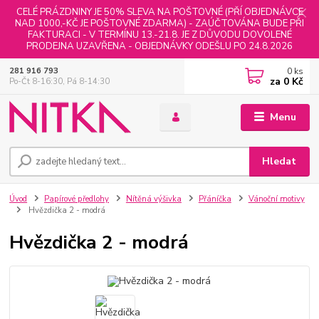
CELÉ PRÁZDNINY JE 50% SLEVA NA POŠTOVNÉ (PŘÍ OBJEDNÁVCE
NAD 1000,-KČ JE POŠTOVNÉ ZDARMA) - ZAÚČTOVÁNA BUDE PŘI
FAKTURACI - V TERMÍNU 13.-21.8. JE Z DŮVODU DOVOLENÉ
PRODEJNA UZAVŘENA - OBJEDNÁVKY ODEŠLU PO 24.8.2026
0
ks
281 916 793
za
0 Kč
Po-Čt 8-16:30, Pá 8-14:30
Menu
Hledat
Úvod
Papírové předlohy
Nítěná výšivka
Přáníčka
Vánoční motivy
Hvězdička 2 - modrá
Hvězdička 2 - modrá