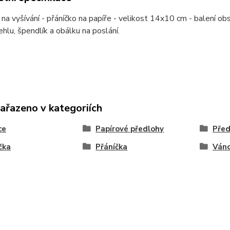
na vyšívání - přáníčko na papíře - velikost 14x10 cm - balení ob
jehlu, špendlík a obálku na poslání.
zařazeno v kategoriích
ce
Papírové předlohy
Před
čka
Přáníčka
Váno