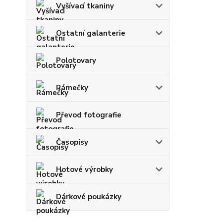
Vyšívací tkaniny
Ostatní galanterie
Polotovary
Rámečky
Převod fotografie
Časopisy
Hotové výrobky
Dárkové poukázky