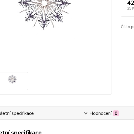
42
35 
Číslo p
etní specifikace
Hodnocení
0
tní specifikace