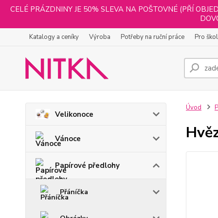
CELÉ PRÁZDNINY JE 50% SLEVA NA POŠTOVNÉ (PŘÍ OBJED
DOVO
Katalogy a ceníky
Výroba
Potřeby na ruční práce
Pro ško
Úvod
P
Velikonoce
Hvěz
Vánoce
Papírové předlohy
Přáníčka