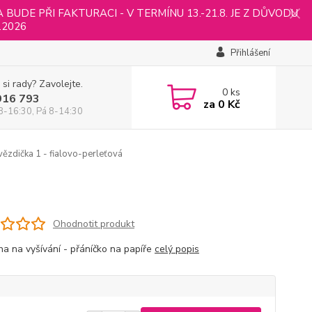
UDE PŘI FAKTURACI - V TERMÍNU 13.-21.8. JE Z DŮVODU
.2026
Přihlášení
 si rady? Zavolejte.
0
ks
916 793
za
0 Kč
8-16:30, Pá 8-14:30
ězdička 1 - fialovo-perleťová
Ohodnotit produkt
ha na vyšívání - přáníčko na papíře
celý popis