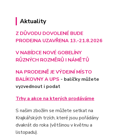
Aktuality
Z DŮVODU DOVOLENÉ BUDE
PRODEJNA UZAVŘENA 13.-21.8.2026
V NABÍDCE NOVÉ GOBELÍNY
RŮZNÝCH ROZMĚRŮ I NÁMĚTŮ
NA PRODEJNĚ JE VÝD
EJNÍ MÍSTO
BALÍKOVNY A UPS
- balíčky můžete
vyzvednout i podat
Trhy a akce na kterých prodáváme
S našim zbožím se můžete setkat na
Krajkářských trzích, které jsou pořádány
dvakrát do roka (většinou v květnu a
listopadu).