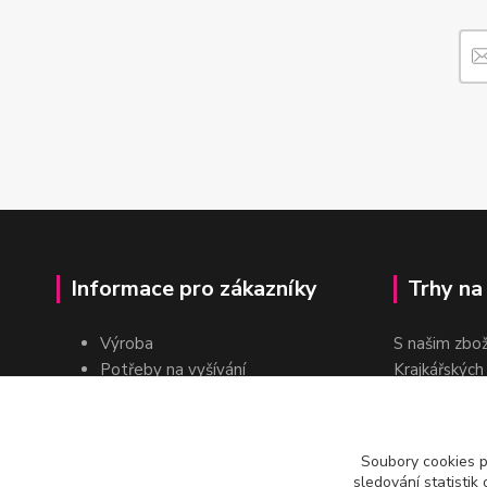
Informace pro zákazníky
Trhy na
Výroba
S našim zbo
Potřeby na vyšívání
Krajkářských
Pro školy
dvakrát do r
Pro prodejce
E-shop
Soubory cookies 
Katalogy a ceníky
sledování statisti