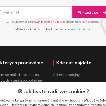
Přihlásit se
Souhlasím se
zpracováním osobních údajů
za účelem rozesílky newsletteru.
Můžete se kdykoli odhlásit. Zasíláme jednou za 14 dní.
 kterých prodáváme
Kde nás najdete
žím se můžete setkat na
Adresa prodejny:
 trzích, které jsou pořádány
Praha 9, Sokolovská 276/1605
oka.
🍪 Jak byste rádi své cookies?
v blízkosti stanice Metra B -
Českomoravská
používáme ke správnému fungování našeho e-shopu a v případě vašeho
k o webu, měření efektivity reklamních kampaní, zapamatování vašeho o