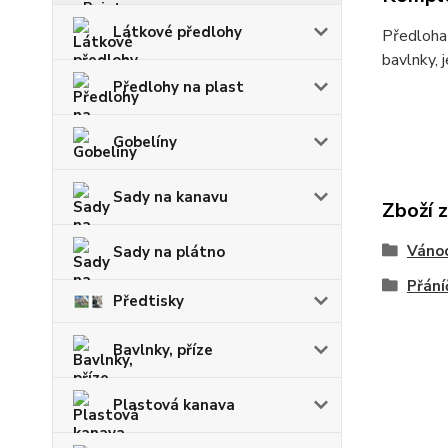
Látkové předlohy
Předloha 
bavlnky, 
Předlohy na plast
Gobelíny
Sady na kanavu
Zboží 
Váno
Sady na plátno
Přání
Předtisky
Bavlnky, příze
Plastová kanava