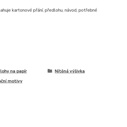
sahuje kartonové přání, předlohu, návod, potřebné
lohy na papír
Nítěná výšivka
ční motivy