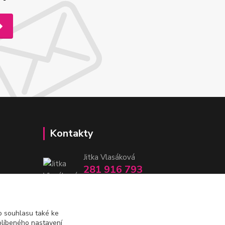
Kontakty
Jitka Vlasáková
281 916 793
Po-Čt 8-16:30, Pá 8-14:30
nitka@nitka.cz
 souhlasu také ke
blíbeného nastavení