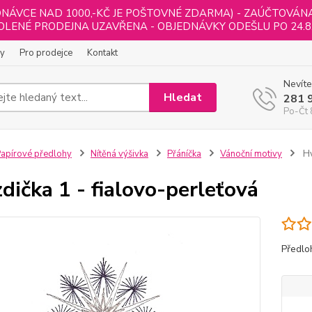
NÁVCE NAD 1000,-KČ JE POŠTOVNÉ ZDARMA) - ZAÚČTOVÁNA B
LENÉ PRODEJNA UZAVŘENA - OBJEDNÁVKY ODEŠLU PO 24.8
ly
Pro prodejce
Kontakt
Nevíte
Hledat
281 
Po-Čt 
apírové předlohy
Nítěná výšivka
Přáníčka
Vánoční motivy
Hv
dička 1 - fialovo-perleťová
Předlo