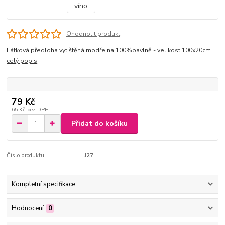
Ohodnotit produkt
Látková předloha vytištěná modře na 100%bavlně - velikost 100x20cm
celý popis
79 Kč
65 Kč
bez DPH
Přidat do košíku
Číslo produktu:
J27
Kompletní specifikace
Hodnocení
0