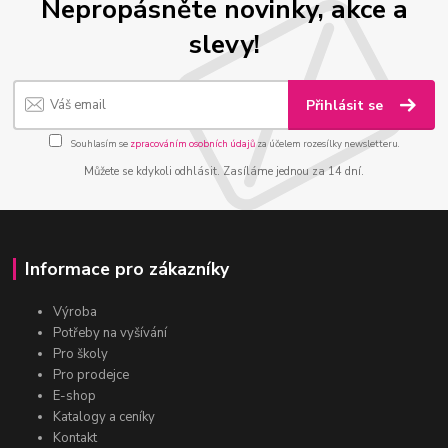
Nepropásněte novinky, akce a
slevy!
Přihlásit se
Souhlasím se
zpracováním osobních údajů
za účelem rozesílky newsletteru.
Můžete se kdykoli odhlásit. Zasíláme jednou za 14 dní.
Informace pro zákazníky
Výroba
Potřeby na vyšívání
Pro školy
Pro prodejce
E-shop
Katalogy a ceníky
Kontakt