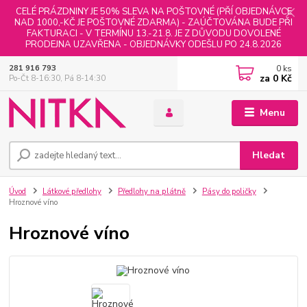
CELÉ PRÁZDNINY JE 50% SLEVA NA POŠTOVNÉ (PŘÍ OBJEDNÁVCE
NAD 1000,-KČ JE POŠTOVNÉ ZDARMA) - ZAÚČTOVÁNA BUDE PŘI
FAKTURACI - V TERMÍNU 13.-21.8. JE Z DŮVODU DOVOLENÉ
PRODEJNA UZAVŘENA - OBJEDNÁVKY ODEŠLU PO 24.8.2026
0
ks
281 916 793
za
0 Kč
Po-Čt 8-16:30, Pá 8-14:30
Menu
Hledat
Úvod
Látkové předlohy
Předlohy na plátně
Pásy do poličky
Hroznové víno
Hroznové víno