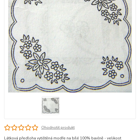
Ohodnotit produkt
Látková předloha vytištěná modře na bílé 100% bavlně - velikost