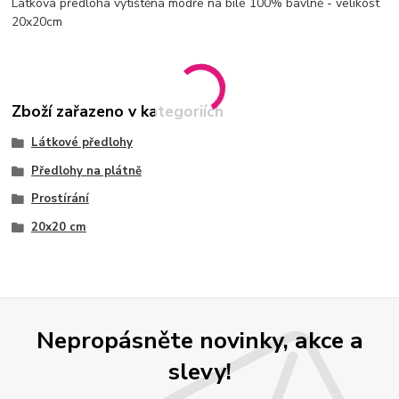
Látková předloha vytištěná modře na bílé 100% bavlně - velikost
20x20cm
Zboží zařazeno v kategoriích
Látkové předlohy
Předlohy na plátně
Prostírání
20x20 cm
Nepropásněte novinky, akce a
slevy!