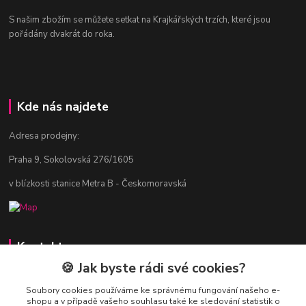
S našim zbožím se můžete setkat na Krajkářských trzích, které jsou
pořádány dvakrát do roka.
Kde nás najdete
Adresa prodejny:
Praha 9, Sokolovská 276/1605
v blízkosti stanice Metra B - Českomoravská
Kontakty
🍪 Jak byste rádi své cookies?
Jitka Vlasáková
281 916 793
Soubory cookies používáme ke správnému fungování našeho e-
shopu a v případě vašeho souhlasu také ke sledování statistik o
Po-Čt 8-16:30, Pá 8-14:30