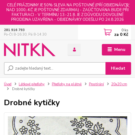
CELÉ PRÁZDNINY JE 50% SLEVA NA POŠTOVNÉ (PŘÍ OBJEDNÁVCE
NAD 1000,-KČ JE POŠTOVNÉ ZDARMA) - ZAÚČTOVÁNA BUDE PŘI
FAKTURACI - V TERMÍNU 13.-21.8. JE Z DŮVODU DOVOLENÉ
PRODEJNA UZAVŘENA - OBJEDNÁVKY ODEŠLU PO 24.8.2026
0
ks
281 916 793
za
0 Kč
Po-Čt 8-16:30, Pá 8-14:30
Menu
Hledat
Úvod
Látkové předlohy
Předlohy na plátně
Prostírání
20x20 cm
Drobné kytičky
Drobné kytičky