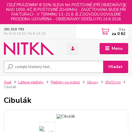
CELÉ PRÁZDNINY JE 50% SLEVA NA POŠTOVNÉ (PŘÍ OBJEDNÁVCE
NAD 1000,-KČ JE POŠTOVNÉ ZDARMA) - ZAÚČTOVÁNA BUDE PŘI
FAKTURACI - V TERMÍNU 13.-21.8. JE Z DŮVODU DOVOLENÉ
PRODEJNA UZAVŘENA - OBJEDNÁVKY ODEŠLU PO 24.8.2026
0
ks
281 916 793
za
0 Kč
Po-Čt 8-16:30, Pá 8-14:30
Menu
Hledat
Úvod
Látkové předlohy
Předlohy na plátně
Ubrusy
90x50 cm
Cibulák
Cibulák