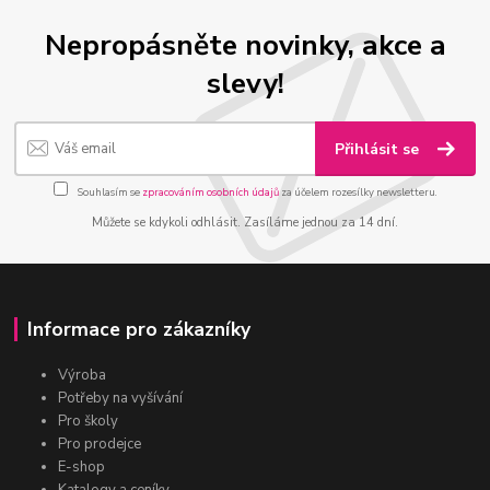
Nepropásněte novinky, akce a
slevy!
Přihlásit se
Souhlasím se
zpracováním osobních údajů
za účelem rozesílky newsletteru.
Můžete se kdykoli odhlásit. Zasíláme jednou za 14 dní.
Informace pro zákazníky
Výroba
Potřeby na vyšívání
Pro školy
Pro prodejce
E-shop