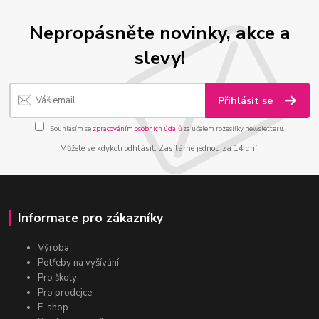
Nepropásněte novinky, akce a
slevy!
Přihlásit se
Souhlasím se
zpracováním osobních údajů
za účelem rozesílky newsletteru.
Můžete se kdykoli odhlásit. Zasíláme jednou za 14 dní.
Informace pro zákazníky
Výroba
Potřeby na vyšívání
Pro školy
Pro prodejce
E-shop