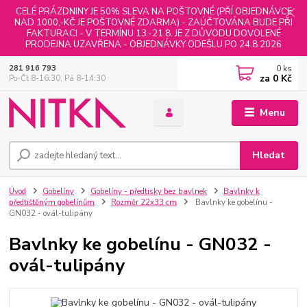
CELÉ PRÁZDNINY JE 50% SLEVA NA POŠTOVNÉ (PŘÍ OBJEDNÁVCE
NAD 1000,-KČ JE POŠTOVNÉ ZDARMA) - ZAÚČTOVÁNA BUDE PŘI
FAKTURACI - V TERMÍNU 13.-21.8. JE Z DŮVODU DOVOLENÉ
PRODEJNA UZAVŘENA - OBJEDNÁVKY ODEŠLU PO 24.8.2026
0
ks
281 916 793
za
0 Kč
Po-Čt 8-16:30, Pá 8-14:30
Menu
Hledat
Úvod
Gobelíny
Gobelíny - předtisky bez bavlnek
Bavlnky k
předtištěným gobelínům
Rozměr 22x33 cm
Bavlnky ke gobelínu -
GN032 - ovál-tulipány
Bavlnky ke gobelínu - GN032 -
ovál-tulipány