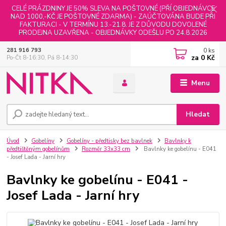
CELÉ PRÁZDNINY JE 50% SLEVA NA POŠTOVNÉ (PŘÍ OBJEDNÁVCE
NAD 1000,-KČ JE POŠTOVNÉ ZDARMA) - ZAÚČTOVÁNA BUDE PŘI
FAKTURACI - V TERMÍNU 13.-21.8. JE Z DŮVODU DOVOLENÉ
PRODEJNA UZAVŘENA - OBJEDNÁVKY ODEŠLU PO 24.8.2026
0
ks
281 916 793
za
0 Kč
Po-Čt 8-16:30, Pá 8-14:30
Menu
Hledat
Úvod
Gobelíny
Gobelíny - předtisky bez bavlnek
Bavlnky k
předtištěným gobelínům
Rozměr 33x33 cm
Bavlnky ke gobelínu - E041
- Josef Lada - Jarní hry
Bavlnky ke gobelínu - E041 -
Josef Lada - Jarní hry