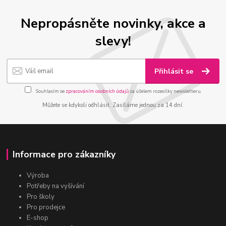
Nepropásněte novinky, akce a
slevy!
Přihlásit se
Souhlasím se
zpracováním osobních údajů
za účelem rozesílky newsletteru.
Můžete se kdykoli odhlásit. Zasíláme jednou za 14 dní.
Informace pro zákazníky
Výroba
Potřeby na vyšívání
Pro školy
Pro prodejce
E-shop