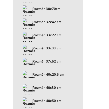
Rozměr 30x70cm
Rozměr 32x42 cm
Rozměr 33x22 cm
Rozměr 33x33 cm
Rozměr 37x52 cm
Rozměr 40x20,5 cm
Rozměr 40x30 cm
Rozměr 40x50 cm