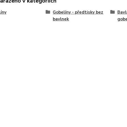
zařazeno v kategoriích
íny
Gobelíny - předtisky bez
Bavl
bavlnek
gob