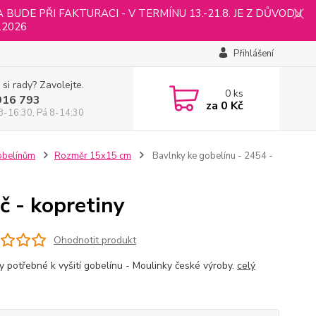
UDE PŘI FAKTURACI - V TERMÍNU 13.-21.8. JE Z DŮVODU
.2026
Přihlášení
 si rady? Zavolejte.
0
ks
916 793
za
0 Kč
8-16:30, Pá 8-14:30
obelínům
Rozměr 15x15 cm
Bavlnky ke gobelínu - 2454 -
č - kopretiny
Ohodnotit produkt
y potřebné k vyšití gobelínu - Moulinky české výroby.
celý