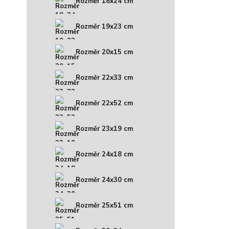
Rozměr 18x24 cm
Rozměr 19x23 cm
Rozměr 20x15 cm
Rozměr 22x33 cm
Rozměr 22x52 cm
Rozměr 23x19 cm
Rozměr 24x18 cm
Rozměr 24x30 cm
Rozměr 25x51 cm