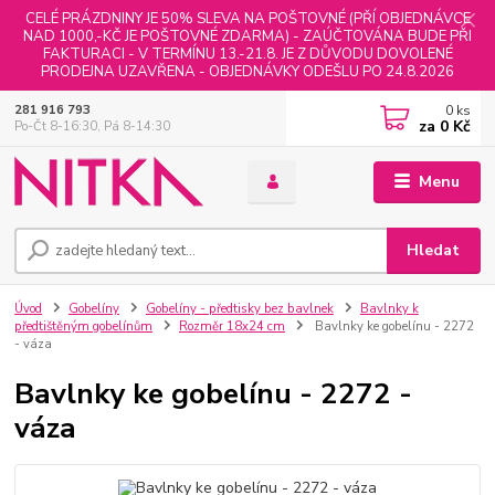
CELÉ PRÁZDNINY JE 50% SLEVA NA POŠTOVNÉ (PŘÍ OBJEDNÁVCE
NAD 1000,-KČ JE POŠTOVNÉ ZDARMA) - ZAÚČTOVÁNA BUDE PŘI
FAKTURACI - V TERMÍNU 13.-21.8. JE Z DŮVODU DOVOLENÉ
PRODEJNA UZAVŘENA - OBJEDNÁVKY ODEŠLU PO 24.8.2026
0
ks
281 916 793
za
0 Kč
Po-Čt 8-16:30, Pá 8-14:30
Menu
Hledat
Úvod
Gobelíny
Gobelíny - předtisky bez bavlnek
Bavlnky k
předtištěným gobelínům
Rozměr 18x24 cm
Bavlnky ke gobelínu - 2272
- váza
Bavlnky ke gobelínu - 2272 -
váza