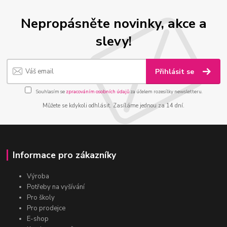
Nepropásněte novinky, akce a
slevy!
Přihlásit se
Souhlasím se
zpracováním osobních údajů
za účelem rozesílky newsletteru.
Můžete se kdykoli odhlásit. Zasíláme jednou za 14 dní.
Informace pro zákazníky
Výroba
Potřeby na vyšívání
Pro školy
Pro prodejce
E-shop