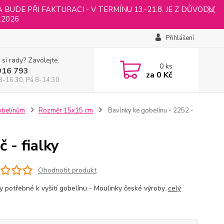
UDE PŘI FAKTURACI - V TERMÍNU 13.-21.8. JE Z DŮVODU
.2026
Přihlášení
 si rady? Zavolejte.
0
ks
916 793
za
0 Kč
8-16:30, Pá 8-14:30
obelínům
Rozměr 15x15 cm
Bavlnky ke gobelínu - 2252 -
 - fialky
Ohodnotit produkt
y potřebné k vyšití gobelínu - Moulinky české výroby.
celý