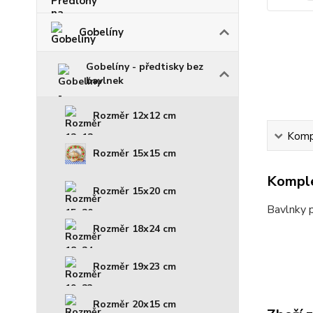
Gobelíny
Gobelíny - předtisky bez
bavlnek
Rozměr 12x12 cm
Kompl
Rozměr 15x15 cm
Komple
Rozměr 15x20 cm
Bavlnky p
Rozměr 18x24 cm
Rozměr 19x23 cm
Rozměr 20x15 cm