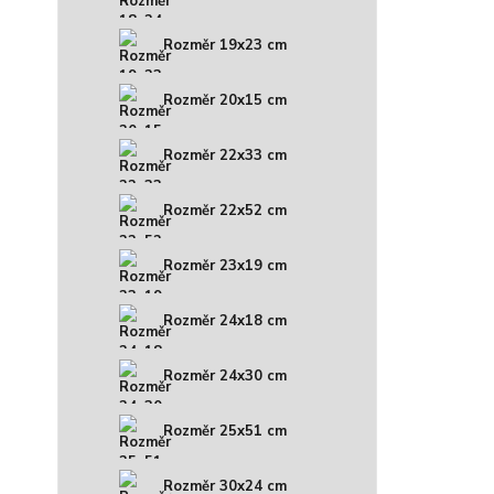
Rozměr 19x23 cm
Rozměr 20x15 cm
Rozměr 22x33 cm
Rozměr 22x52 cm
Rozměr 23x19 cm
Rozměr 24x18 cm
Rozměr 24x30 cm
Rozměr 25x51 cm
Rozměr 30x24 cm