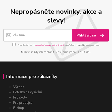
Nepropásněte novinky, akce a
slevy!
Přihlásit se
Souhlasím se
zpracováním osobních údajů
za účelem rozesílky newsletteru.
Můžete se kdykoli odhlásit. Zasíláme jednou za 14 dní.
Informace pro zákazníky
Výroba
Potřeby na vyšívání
Pro školy
Pro prodejce
E-shop