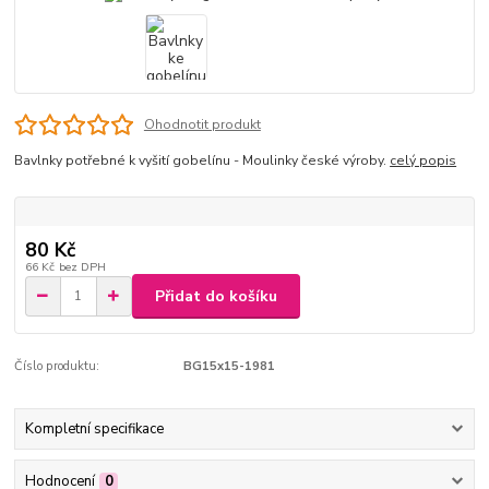
Ohodnotit produkt
Bavlnky potřebné k vyšití gobelínu - Moulinky české výroby.
celý popis
80 Kč
66 Kč
bez DPH
Přidat do košíku
Číslo produktu:
BG15x15-1981
Kompletní specifikace
Hodnocení
0