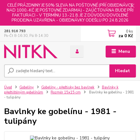
CELÉ PRÁZDNINY JE 50% SLEVA NA POŠTOVNÉ (PŘÍ OBJEDNÁVCE
NAD 1000,-KČ JE POŠTOVNÉ ZDARMA) - ZAÚČTOVÁNA BUDE PŘI
FAKTURACI - V TERMÍNU 13.-21.8. JE Z DŮVODU DOVOLENÉ
PRODEJNA UZAVŘENA - OBJEDNÁVKY ODEŠLU PO 24.8.2026
0
ks
281 916 793
za
0 Kč
Po-Čt 8-16:30, Pá 8-14:30
Menu
Hledat
Úvod
Gobelíny
Gobelíny - předtisky bez bavlnek
Bavlnky k
předtištěným gobelínům
Rozměr 15x15 cm
Bavlnky ke gobelínu - 1981
- tulipány
Bavlnky ke gobelínu - 1981 -
tulipány