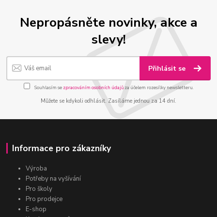
Nepropásněte novinky, akce a
slevy!
Přihlásit se
Souhlasím se
zpracováním osobních údajů
za účelem rozesílky newsletteru.
Můžete se kdykoli odhlásit. Zasíláme jednou za 14 dní.
Informace pro zákazníky
Výroba
Potřeby na vyšívání
Pro školy
Pro prodejce
E-shop