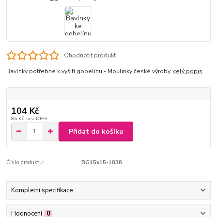
Ohodnotit produkt
Bavlnky potřebné k vyšití gobelínu - Moulinky české výroby.
celý popis
104 Kč
86 Kč
bez DPH
Přidat do košíku
Číslo produktu:
BG15x15-1838
Kompletní specifikace
Hodnocení
0