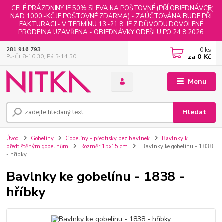
CELÉ PRÁZDNINY JE 50% SLEVA NA POŠTOVNÉ (PŘÍ OBJEDNÁVCE
NAD 1000,-KČ JE POŠTOVNÉ ZDARMA) - ZAÚČTOVÁNA BUDE PŘI
FAKTURACI - V TERMÍNU 13.-21.8. JE Z DŮVODU DOVOLENÉ
PRODEJNA UZAVŘENA - OBJEDNÁVKY ODEŠLU PO 24.8.2026
0
ks
281 916 793
za
0 Kč
Po-Čt 8-16:30, Pá 8-14:30
Menu
Hledat
Úvod
Gobelíny
Gobelíny - předtisky bez bavlnek
Bavlnky k
předtištěným gobelínům
Rozměr 15x15 cm
Bavlnky ke gobelínu - 1838
- hříbky
Bavlnky ke gobelínu - 1838 -
hříbky