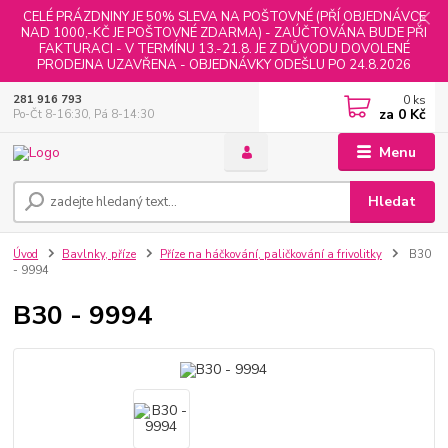
CELÉ PRÁZDNINY JE 50% SLEVA NA POŠTOVNÉ (PŘÍ OBJEDNÁVCE
NAD 1000,-KČ JE POŠTOVNÉ ZDARMA) - ZAÚČTOVÁNA BUDE PŘI
FAKTURACI - V TERMÍNU 13.-21.8. JE Z DŮVODU DOVOLENÉ
PRODEJNA UZAVŘENA - OBJEDNÁVKY ODEŠLU PO 24.8.2026
0
ks
281 916 793
za
0 Kč
Po-Čt 8-16:30, Pá 8-14:30
Menu
Hledat
Úvod
Bavlnky, příze
Příze na háčkování, paličkování a frivolitky
B30
- 9994
B30 - 9994