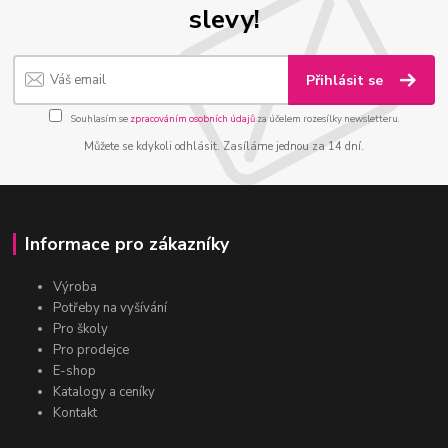
slevy!
Přihlásit se
Souhlasím se
zpracováním osobních údajů
za účelem rozesílky newsletteru.
Můžete se kdykoli odhlásit. Zasíláme jednou za 14 dní.
Informace pro zákazníky
Výroba
Potřeby na vyšívání
Pro školy
Pro prodejce
E-shop
Katalogy a ceníky
Kontakt