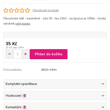
Ohodnotit produkt
Obuvnické nitě - bavlněné - síla 30 - tex 20x3 - na špulce je 100m - český
výrobek
celý popis
35 Kč
29 Kč
bez DPH
Přidat do košíku
Číslo produktu:
BB30-9994
Kompletní specifikace
Hodnocení
0
Komentáře
0