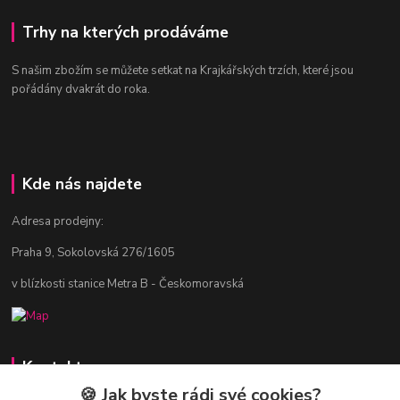
Trhy na kterých prodáváme
S našim zbožím se můžete setkat na Krajkářských trzích, které jsou
pořádány dvakrát do roka.
Kde nás najdete
Adresa prodejny:
Praha 9, Sokolovská 276/1605
v blízkosti stanice Metra B - Českomoravská
Kontakty
🍪 Jak byste rádi své cookies?