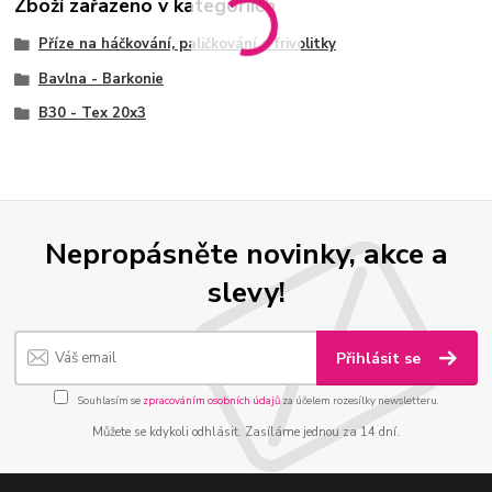
Zboží zařazeno v kategoriích
Příze na háčkování, paličkování a frivolitky
Bavlna - Barkonie
B30 - Tex 20x3
Nepropásněte novinky, akce a
slevy!
Přihlásit se
Souhlasím se
zpracováním osobních údajů
za účelem rozesílky newsletteru.
Můžete se kdykoli odhlásit. Zasíláme jednou za 14 dní.