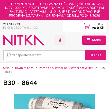
CELÉ PRÁZDNINY JE 50% SLEVA NA POŠTOVNÉ (PŘÍ OBJEDNÁVCE
NAD 1000,-KČ JE POŠTOVNÉ ZDARMA) - ZAÚČTOVÁNA BUDE PŘI
FAKTURACI - V TERMÍNU 13.-21.8. JE Z DŮVODU DOVOLENÉ
PRODEJNA UZAVŘENA - OBJEDNÁVKY ODEŠLU PO 24.8.2026
0
ks
281 916 793
za
0 Kč
Po-Čt 8-16:30, Pá 8-14:30
Menu
Hledat
Úvod
Bavlnky, příze
Příze na háčkování, paličkování a frivolitky
B30
- 8644
B30 - 8644