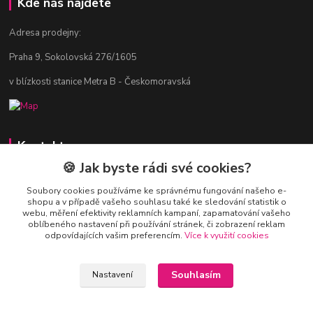
Kde nás najdete
Adresa prodejny:
Praha 9, Sokolovská 276/1605
v blízkosti stanice Metra B - Českomoravská
Kontakty
🍪 Jak byste rádi své cookies?
Jitka Vlasáková
281 916 793
Soubory cookies používáme ke správnému fungování našeho e-
shopu a v případě vašeho souhlasu také ke sledování statistik o
Po-Čt 8-16:30, Pá 8-14:30
webu, měření efektivity reklamních kampaní, zapamatování vašeho
oblíbeného nastavení při používání stránek, či zobrazení reklam
nitka@nitka.cz
odpovídajících vašim preferencím.
Více k využití cookies
Souhlasím
Nastavení