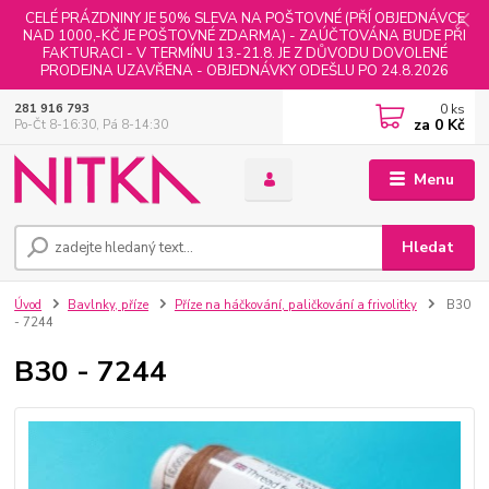
CELÉ PRÁZDNINY JE 50% SLEVA NA POŠTOVNÉ (PŘÍ OBJEDNÁVCE
NAD 1000,-KČ JE POŠTOVNÉ ZDARMA) - ZAÚČTOVÁNA BUDE PŘI
FAKTURACI - V TERMÍNU 13.-21.8. JE Z DŮVODU DOVOLENÉ
PRODEJNA UZAVŘENA - OBJEDNÁVKY ODEŠLU PO 24.8.2026
0
ks
281 916 793
za
0 Kč
Po-Čt 8-16:30, Pá 8-14:30
Menu
Hledat
Úvod
Bavlnky, příze
Příze na háčkování, paličkování a frivolitky
B30
- 7244
B30 - 7244