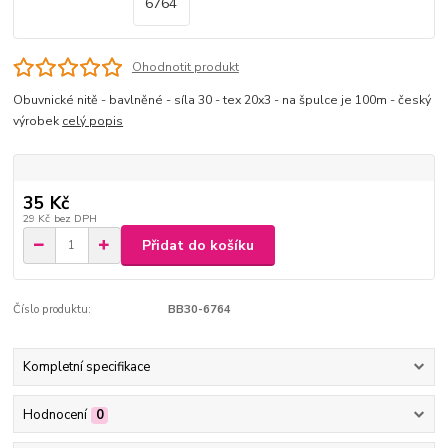
Ohodnotit produkt
Obuvnické nitě - bavlněné - síla 30 - tex 20x3 - na špulce je 100m - český
výrobek
celý popis
35 Kč
29 Kč
bez DPH
Přidat do košíku
Číslo produktu:
BB30-6764
Kompletní specifikace
Hodnocení
0