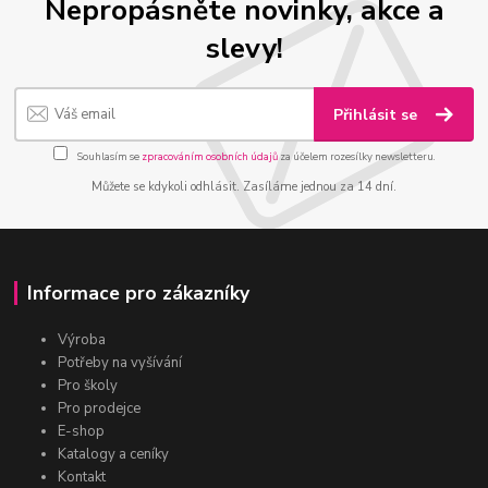
Nepropásněte novinky, akce a
slevy!
Přihlásit se
Souhlasím se
zpracováním osobních údajů
za účelem rozesílky newsletteru.
Můžete se kdykoli odhlásit. Zasíláme jednou za 14 dní.
Informace pro zákazníky
Výroba
Potřeby na vyšívání
Pro školy
Pro prodejce
E-shop
Katalogy a ceníky
Kontakt