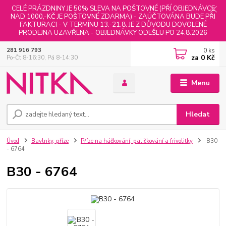
CELÉ PRÁZDNINY JE 50% SLEVA NA POŠTOVNÉ (PŘÍ OBJEDNÁVCE
NAD 1000,-KČ JE POŠTOVNÉ ZDARMA) - ZAÚČTOVÁNA BUDE PŘI
FAKTURACI - V TERMÍNU 13.-21.8. JE Z DŮVODU DOVOLENÉ
PRODEJNA UZAVŘENA - OBJEDNÁVKY ODEŠLU PO 24.8.2026
0
ks
281 916 793
za
0 Kč
Po-Čt 8-16:30, Pá 8-14:30
Menu
Hledat
Úvod
Bavlnky, příze
Příze na háčkování, paličkování a frivolitky
B30
- 6764
B30 - 6764