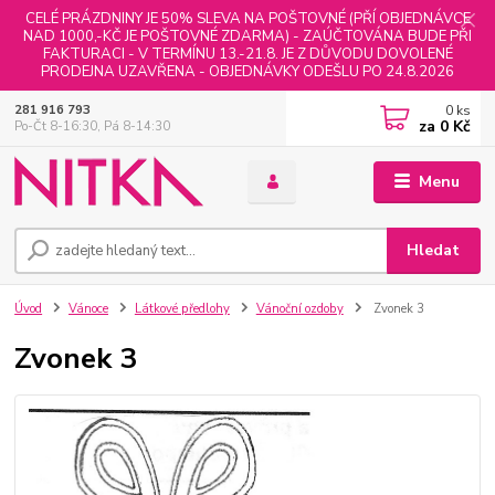
CELÉ PRÁZDNINY JE 50% SLEVA NA POŠTOVNÉ (PŘÍ OBJEDNÁVCE
NAD 1000,-KČ JE POŠTOVNÉ ZDARMA) - ZAÚČTOVÁNA BUDE PŘI
FAKTURACI - V TERMÍNU 13.-21.8. JE Z DŮVODU DOVOLENÉ
PRODEJNA UZAVŘENA - OBJEDNÁVKY ODEŠLU PO 24.8.2026
0
ks
281 916 793
za
0 Kč
Po-Čt 8-16:30, Pá 8-14:30
Menu
Hledat
Úvod
Vánoce
Látkové předlohy
Vánoční ozdoby
Zvonek 3
Zvonek 3