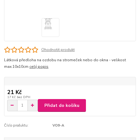
Ohodnotit produkt
Látková předloha na ozdobu na stromeček nebo do okna - velikost
max.10x10cm
celý popis
21 Kč
17 Kč
bez DPH
Přidat do košíku
Číslo produktu:
VO9-A