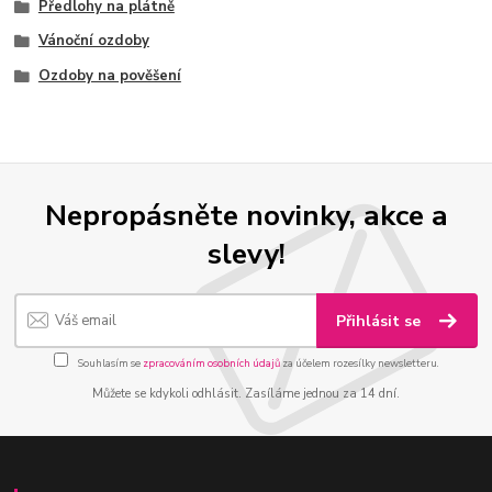
Předlohy na plátně
Vánoční ozdoby
Ozdoby na pověšení
Nepropásněte novinky, akce a
slevy!
Přihlásit se
Souhlasím se
zpracováním osobních údajů
za účelem rozesílky newsletteru.
Můžete se kdykoli odhlásit. Zasíláme jednou za 14 dní.