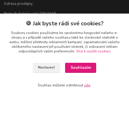
Adresa prodejny:
Praha 9, Sokolovská 276/1605
🍪 Jak byste rádi své cookies?
v blízkosti stanice Metra B - Českomoravská
Soubory cookies používáme ke správnému fungování našeho e-
shopu a v případě vašeho souhlasu také ke sledování statistik o
webu, měření efektivity reklamních kampaní, zapamatování vašeho
oblíbeného nastavení při používání stránek, či zobrazení reklam
Kontakty
odpovídajících vašim preferencím.
Více k využití cookies
Jitka Vlasáková
281 916 793
Souhlasím
Nastavení
Po-Čt 8-16:30, Pá 8-14:30
nitka@nitka.cz
Souhlas můžete odmítnout
zde
.
Vytvořeno na
Eshop-rychle.cz