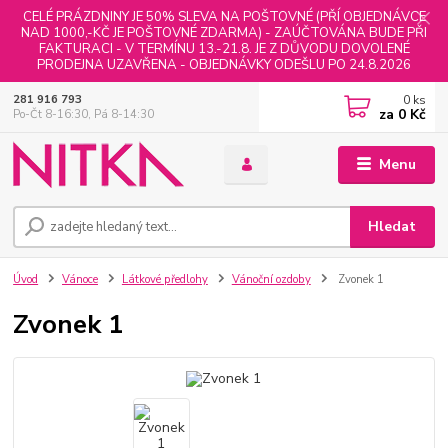
CELÉ PRÁZDNINY JE 50% SLEVA NA POŠTOVNÉ (PŘÍ OBJEDNÁVCE
NAD 1000,-KČ JE POŠTOVNÉ ZDARMA) - ZAÚČTOVÁNA BUDE PŘI
FAKTURACI - V TERMÍNU 13.-21.8. JE Z DŮVODU DOVOLENÉ
PRODEJNA UZAVŘENA - OBJEDNÁVKY ODEŠLU PO 24.8.2026
0
ks
281 916 793
za
0 Kč
Po-Čt 8-16:30, Pá 8-14:30
Menu
Hledat
Úvod
Vánoce
Látkové předlohy
Vánoční ozdoby
Zvonek 1
Zvonek 1