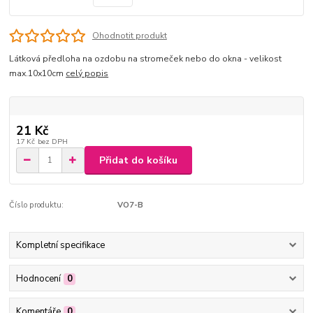
Ohodnotit produkt
Látková předloha na ozdobu na stromeček nebo do okna - velikost
max.10x10cm
celý popis
21 Kč
17 Kč
bez DPH
Přidat do košíku
Číslo produktu:
VO7-B
Kompletní specifikace
Hodnocení
0
Komentáře
0