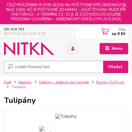
CELÉ PRÁZDNINY JE 50% SLEVA NA POŠTOVNÉ (PŘÍ OBJEDNÁVCE
NAD 1000,-KČ JE POŠTOVNÉ ZDARMA) - ZAÚČTOVÁNA BUDE PŘI
FAKTURACI - V TERMÍNU 13.-21.8. JE Z DŮVODU DOVOLENÉ
PRODEJNA UZAVŘENA - OBJEDNÁVKY ODEŠLU PO 24.8.2026
0
ks
281 916 793
za
0 Kč
Po-Čt 8-16:30, Pá 8-14:30
Menu
Hledat
Úvod
Gobelíny
Gobelíny - předtisky bez bavlnek
Rozměr 15x15 cm
Tulipány
Tulipány