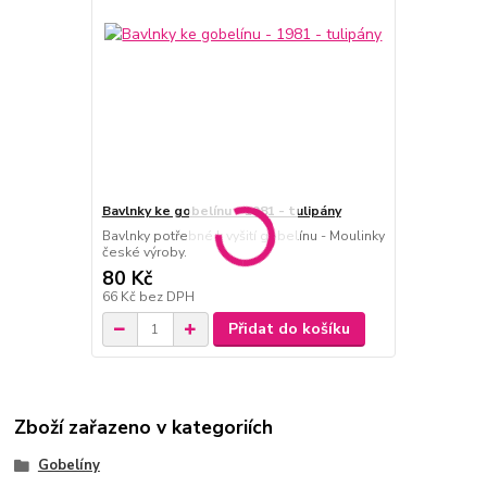
Bavlnky ke gobelínu - 1981 - tulipány
Bavlnky potřebné k vyšití gobelínu - Moulinky
české výroby.
80 Kč
66 Kč
bez DPH
Přidat do košíku
Zboží zařazeno v kategoriích
Gobelíny