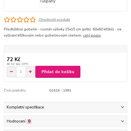
Ohodnotit produkt
Předtištěný gobelín - rozměr výšivky 15x15 cm (přibl. 60x60 křížků) - na
vyšívání křížkovým nebo gobelínovým stehem.
celý popis
72 Kč
60 Kč
bez DPH
Přidat do košíku
Číslo produktu:
G1515 - 1981
Kompletní specifikace
Hodnocení
0