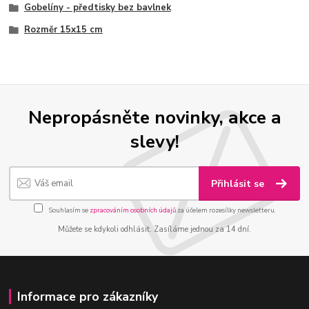
Gobelíny - předtisky bez bavlnek
Rozměr 15x15 cm
Nepropásněte novinky, akce a
slevy!
Přihlásit se
Souhlasím se
zpracováním osobních údajů
za účelem rozesílky newsletteru.
Můžete se kdykoli odhlásit. Zasíláme jednou za 14 dní.
Informace pro zákazníky