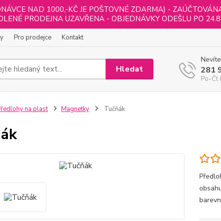
NÁVCE NAD 1000,-KČ JE POŠTOVNÉ ZDARMA) - ZAÚČTOVÁNA B
LENÉ PRODEJNA UZAVŘENA - OBJEDNÁVKY ODEŠLU PO 24.8
ly
Pro prodejce
Kontakt
Nevíte
Hledat
281 
Po-Čt 
ředlohy na plast
Magnetky
Tučňák
ňák
Předlo
obsahu
barevn