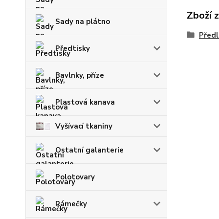
Zboží 
Sady na plátno
Předl
Předtisky
Bavlnky, příze
Plastová kanava
Vyšívací tkaniny
Ostatní galanterie
Polotovary
Rámečky