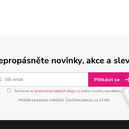
epropásněte novinky, akce a slev
Přihlásit se
Souhlasím se
zpracováním osobních údajů
za účelem rozesílky newsletteru.
Můžete se kdykoli odhlásit. Zasíláme jednou za 14 dní.