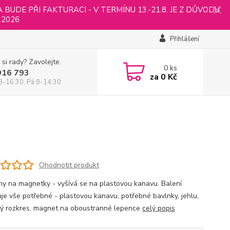
UDE PŘI FAKTURACI - V TERMÍNU 13.-21.8. JE Z DŮVODU
.2026
Přihlášení
 si rady? Zavolejte.
0
ks
916 793
za
0 Kč
8-16:30, Pá 8-14:30
Ohodnotit produkt
hy na magnetky - vyšívá se na plastovou kanavu. Balení
je vše potřebné - plastovou kanavu, potřebné bavlnky, jehlu,
ý rozkres, magnet na oboustranné lepence
celý popis