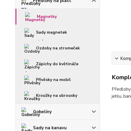
Předlohy na plast
Magnetky
Sady magnetek
Ozdoby na stromeček
Kompl
Zápichy do květináče
Komple
Přívěsky na mobil
Předlohy 
Kroužky na ubrousky
jehlu, ba
Gobelíny
Sady na kanavu