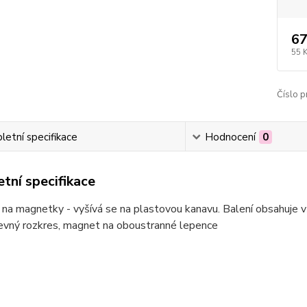
67
55 
Číslo p
etní specifikace
Hodnocení
0
tní specifikace
na magnetky - vyšívá se na plastovou kanavu. Balení obsahuje 
revný rozkres, magnet na oboustranné lepence