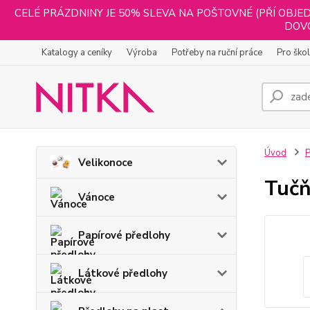
CELÉ PRÁZDNINY JE 50% SLEVA NA POŠTOVNÉ (PŘÍ OBJED
DOVO
Katalogy a ceníky
Výroba
Potřeby na ruční práce
Pro ško
Úvod
P
Velikonoce
Tuč
Vánoce
Papírové předlohy
Látkové předlohy