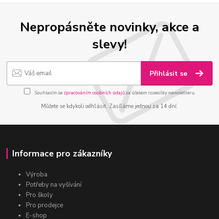
Nepropásněte novinky, akce a
slevy!
Přihlásit se
Souhlasím se
zpracováním osobních údajů
za účelem rozesílky newsletteru.
Můžete se kdykoli odhlásit. Zasíláme jednou za 14 dní.
Informace pro zákazníky
Výroba
Potřeby na vyšívání
Pro školy
Pro prodejce
E-shop