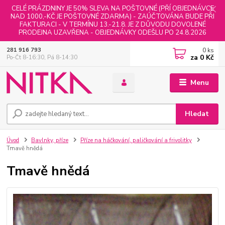
CELÉ PRÁZDNINY JE 50% SLEVA NA POŠTOVNÉ (PŘÍ OBJEDNÁVCE
NAD 1000,-KČ JE POŠTOVNÉ ZDARMA) - ZAÚČTOVÁNA BUDE PŘI
FAKTURACI - V TERMÍNU 13.-21.8. JE Z DŮVODU DOVOLENÉ
PRODEJNA UZAVŘENA - OBJEDNÁVKY ODEŠLU PO 24.8.2026
0
ks
281 916 793
za
0 Kč
Po-Čt 8-16:30, Pá 8-14:30
Menu
Hledat
Úvod
Bavlnky, příze
Příze na háčkování, paličkování a frivolitky
Tmavě hnědá
Tmavě hnědá