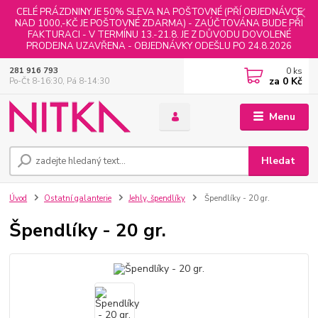
CELÉ PRÁZDNINY JE 50% SLEVA NA POŠTOVNÉ (PŘÍ OBJEDNÁVCE
NAD 1000,-KČ JE POŠTOVNÉ ZDARMA) - ZAÚČTOVÁNA BUDE PŘI
FAKTURACI - V TERMÍNU 13.-21.8. JE Z DŮVODU DOVOLENÉ
PRODEJNA UZAVŘENA - OBJEDNÁVKY ODEŠLU PO 24.8.2026
0
ks
281 916 793
za
0 Kč
Po-Čt 8-16:30, Pá 8-14:30
Menu
Hledat
Úvod
Ostatní galanterie
Jehly, špendlíky
Špendlíky - 20 gr.
Špendlíky - 20 gr.