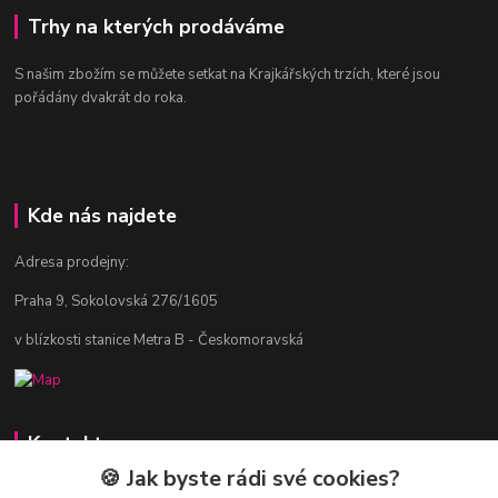
Trhy na kterých prodáváme
S našim zbožím se můžete setkat na Krajkářských trzích, které jsou
pořádány dvakrát do roka.
Kde nás najdete
Adresa prodejny:
Praha 9, Sokolovská 276/1605
v blízkosti stanice Metra B - Českomoravská
Kontakty
🍪 Jak byste rádi své cookies?
Jitka Vlasáková