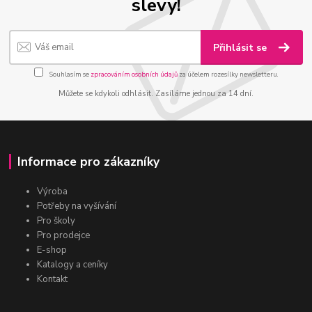
slevy!
Přihlásit se
Souhlasím se
zpracováním osobních údajů
za účelem rozesílky newsletteru.
Můžete se kdykoli odhlásit. Zasíláme jednou za 14 dní.
Informace pro zákazníky
Výroba
Potřeby na vyšívání
Pro školy
Pro prodejce
E-shop
Katalogy a ceníky
Kontakt