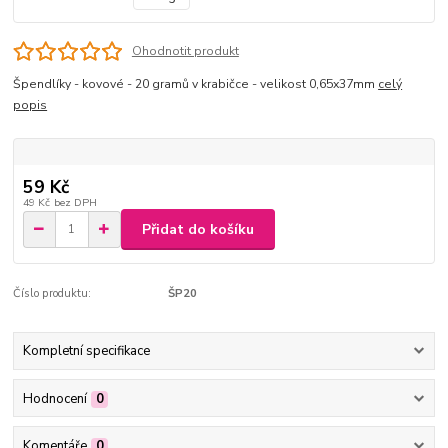
Ohodnotit produkt
Špendlíky - kovové - 20 gramů v krabičce - velikost 0,65x37mm
celý
popis
59 Kč
49 Kč
bez DPH
Přidat do košíku
Číslo produktu:
ŠP20
Kompletní specifikace
Hodnocení
0
Komentáře
0