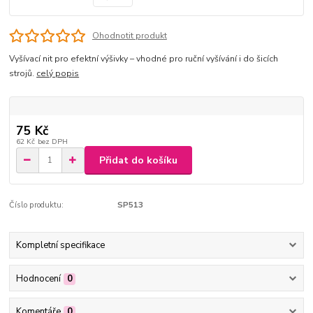
Ohodnotit produkt
Vyšívací nit pro efektní výšivky – vhodné pro ruční vyšívání i do šicích
strojů.
celý popis
75 Kč
62 Kč
bez DPH
Přidat do košíku
Číslo produktu:
SP513
Kompletní specifikace
Hodnocení
0
Komentáře
0