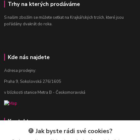
Trhy na kterých prodáváme
S našim zbožím se můžete setkat na Krajkářských trzích, které jsou
pořádány dvakrát do roka.
Kde nás najdete
Adresa prodejny:
Praha 9, Sokolovská 276/1605
v blízkosti stanice Metra B - Českomoravská
Kontakty
🍪 Jak byste rádi své cookies?
Jitka Vlasáková