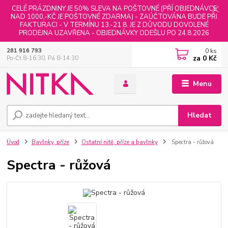
CELÉ PRÁZDNINY JE 50% SLEVA NA POŠTOVNÉ (PŘÍ OBJEDNÁVCE
NAD 1000,-KČ JE POŠTOVNÉ ZDARMA) - ZAÚČTOVÁNA BUDE PŘI
FAKTURACI - V TERMÍNU 13.-21.8. JE Z DŮVODU DOVOLENÉ
PRODEJNA UZAVŘENA - OBJEDNÁVKY ODEŠLU PO 24.8.2026
0
ks
281 916 793
za
0 Kč
Po-Čt 8-16:30, Pá 8-14:30
Menu
Hledat
Úvod
Bavlnky, příze
Ostatní nitě, příze a bavlnky
Spectra - růžová
Spectra - růžová