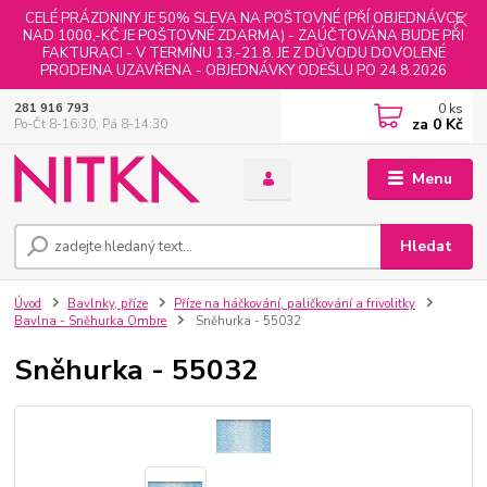
CELÉ PRÁZDNINY JE 50% SLEVA NA POŠTOVNÉ (PŘÍ OBJEDNÁVCE
NAD 1000,-KČ JE POŠTOVNÉ ZDARMA) - ZAÚČTOVÁNA BUDE PŘI
FAKTURACI - V TERMÍNU 13.-21.8. JE Z DŮVODU DOVOLENÉ
PRODEJNA UZAVŘENA - OBJEDNÁVKY ODEŠLU PO 24.8.2026
0
ks
281 916 793
za
0 Kč
Po-Čt 8-16:30, Pá 8-14:30
Menu
Hledat
Úvod
Bavlnky, příze
Příze na háčkování, paličkování a frivolitky
Bavlna - Sněhurka Ombre
Sněhurka - 55032
Sněhurka - 55032