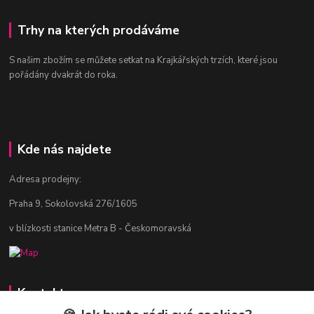
Trhy na kterých prodáváme
S našim zbožím se můžete setkat na Krajkářských trzích, které jsou
pořádány dvakrát do roka.
Kde nás najdete
Adresa prodejny:
Praha 9, Sokolovská 276/1605
v blízkosti stanice Metra B - Českomoravská
Kontakty