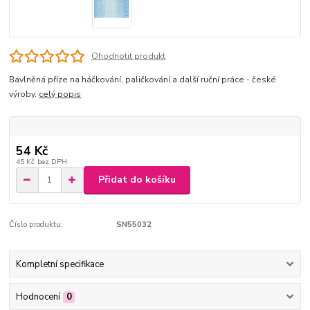
Ohodnotit produkt
Bavlněná příze na háčkování, paličkování a další ruční práce - české
výroby.
celý popis
54 Kč
45 Kč
bez DPH
Přidat do košíku
Číslo produktu:
SN55032
Kompletní specifikace
Hodnocení
0