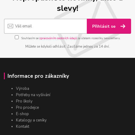
slevy!
Přihlásit se
Souhlasím se
zpracováním osobních údajů
za účelem rozesílky newsletteru.
Můžete se kdykoli odhlásit. Zasíláme jednou za 14 dní.
Informace pro zákazníky
Výroba
Potřeby na vyšívání
Pro školy
Pro prodejce
E-shop
Katalogy a ceníky
Kontakt