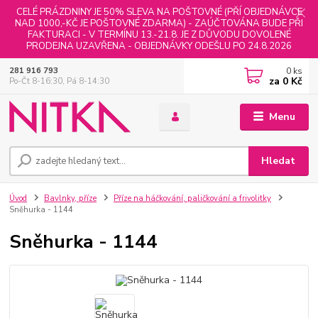
CELÉ PRÁZDNINY JE 50% SLEVA NA POŠTOVNÉ (PŘÍ OBJEDNÁVCE
NAD 1000,-KČ JE POŠTOVNÉ ZDARMA) - ZAÚČTOVÁNA BUDE PŘI
FAKTURACI - V TERMÍNU 13.-21.8. JE Z DŮVODU DOVOLENÉ
PRODEJNA UZAVŘENA - OBJEDNÁVKY ODEŠLU PO 24.8.2026
0
ks
281 916 793
za
0 Kč
Po-Čt 8-16:30, Pá 8-14:30
Menu
Hledat
Úvod
Bavlnky, příze
Příze na háčkování, paličkování a frivolitky
Sněhurka - 1144
Sněhurka - 1144