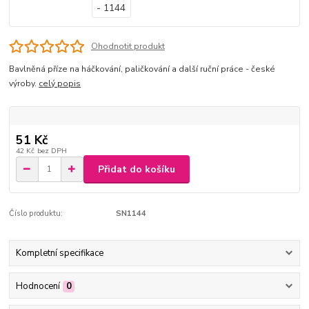
Ohodnotit produkt
Bavlněná příze na háčkování, paličkování a další ruční práce - české
výroby.
celý popis
51 Kč
42 Kč
bez DPH
Přidat do košíku
Číslo produktu:
SN1144
Kompletní specifikace
Hodnocení
0