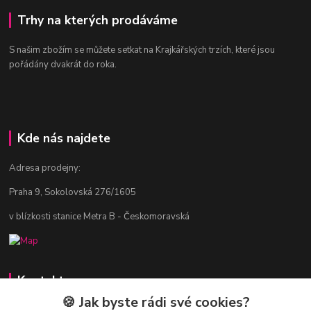
Trhy na kterých prodáváme
S našim zbožím se můžete setkat na Krajkářských trzích, které jsou
pořádány dvakrát do roka.
Kde nás najdete
Adresa prodejny:
Praha 9, Sokolovská 276/1605
v blízkosti stanice Metra B - Českomoravská
Kontakty
🍪 Jak byste rádi své cookies?
Jitka Vlasáková