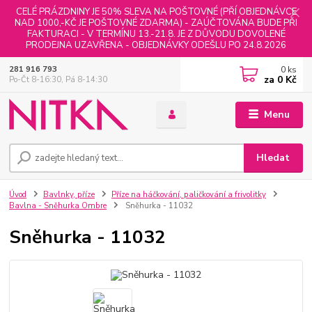
CELÉ PRÁZDNINY JE 50% SLEVA NA POŠTOVNÉ (PŘÍ OBJEDNÁVCE
NAD 1000,-KČ JE POŠTOVNÉ ZDARMA) - ZAÚČTOVÁNA BUDE PŘI
FAKTURACI - V TERMÍNU 13.-21.8. JE Z DŮVODU DOVOLENÉ
PRODEJNA UZAVŘENA - OBJEDNÁVKY ODEŠLU PO 24.8.2026
0
ks
281 916 793
za
0 Kč
Po-Čt 8-16:30, Pá 8-14:30
Menu
Hledat
Úvod
Bavlnky, příze
Příze na háčkování, paličkování a frivolitky
Bavlna - Sněhurka Ombre
Sněhurka - 11032
Sněhurka - 11032