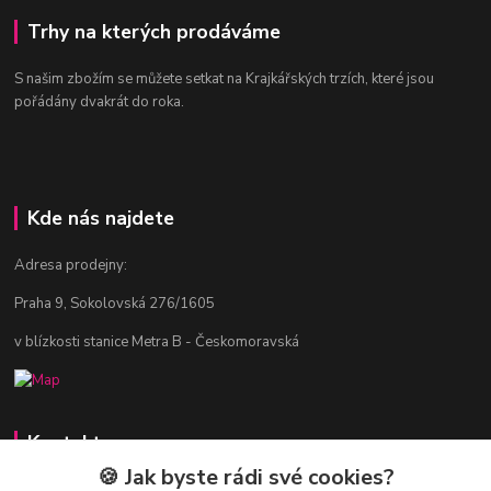
Trhy na kterých prodáváme
S našim zbožím se můžete setkat na Krajkářských trzích, které jsou
pořádány dvakrát do roka.
Kde nás najdete
Adresa prodejny:
Praha 9, Sokolovská 276/1605
v blízkosti stanice Metra B - Českomoravská
Kontakty
🍪 Jak byste rádi své cookies?
Jitka Vlasáková